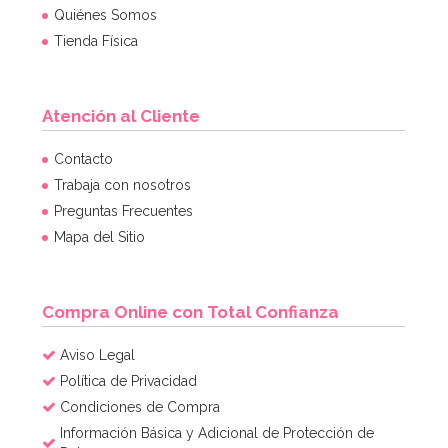
Quiénes Somos
Tienda Física
Atención al Cliente
Set de 4 Moldes de silicona Huevo
Contacto
Trabaja con nosotros
Preguntas Frecuentes
7,95€
Mapa del Sitio
AÑADIR
Compra Online con Total Confianza
Aviso Legal
Política de Privacidad
Condiciones de Compra
Información Básica y Adicional de Protección de