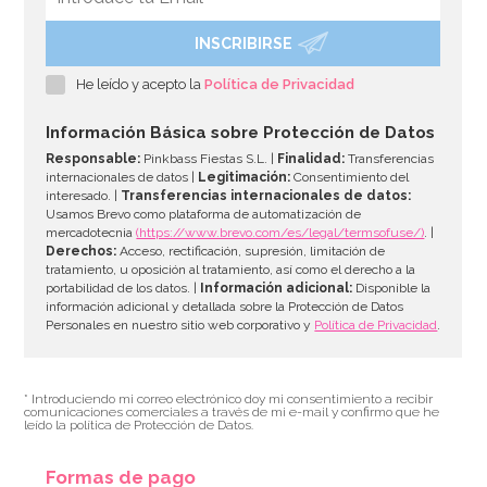
INSCRIBIRSE
Botellita de leche tradicional 0,5 Lt
He leído y acepto la
Política de Privacidad
2,95€
Información Básica sobre Protección de Datos
Responsable:
Pinkbass Fiestas S.L. |
Finalidad:
Transferencias
internacionales de datos |
Legitimación:
Consentimiento del
interesado. |
Transferencias internacionales de datos:
AÑADIR
Usamos Brevo como plataforma de automatización de
mercadotecnia
(https://www.brevo.com/es/legal/termsofuse/)
. |
Derechos:
Acceso, rectificación, supresión, limitación de
tratamiento, u oposición al tratamiento, así como el derecho a la
portabilidad de los datos. |
Información adicional:
Disponible la
información adicional y detallada sobre la Protección de Datos
Personales en nuestro sitio web corporativo y
Política de Privacidad
.
* Introduciendo mi correo electrónico doy mi consentimiento a recibir
comunicaciones comerciales a través de mi e-mail y confirmo que he
leído la política de Protección de Datos.
Formas de pago