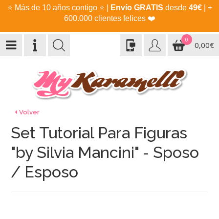
⭐
Más de 10 años contigo
⭐
|
Envío GRATIS
desde
49€
| +
600.000 clientes felices
❤️
0
0,00€
Volver
Set Tutorial Para Figuras
"by Silvia Mancini" - Sposo
/ Esposo