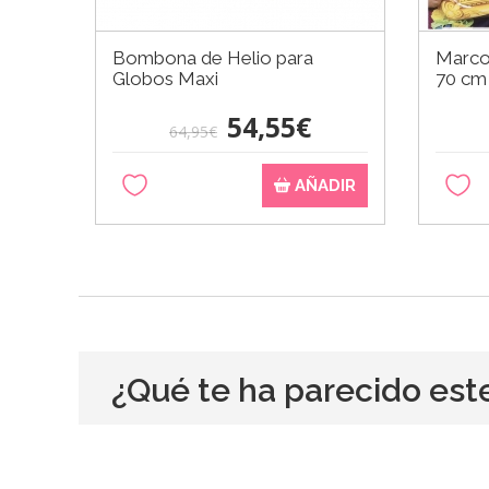
Bombona de Helio para
Marco 
Globos Maxi
70 cm
54,55€
64,95€
AÑADIR
¿Qué te ha parecido est