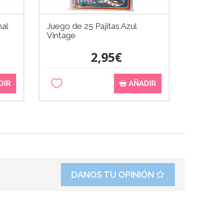
nal
Juego de 25 Pajitas Azul
Stand 
Vintage
Tartas 
2,95€
DIR
AÑADIR
DANOS TU OPINIÓN