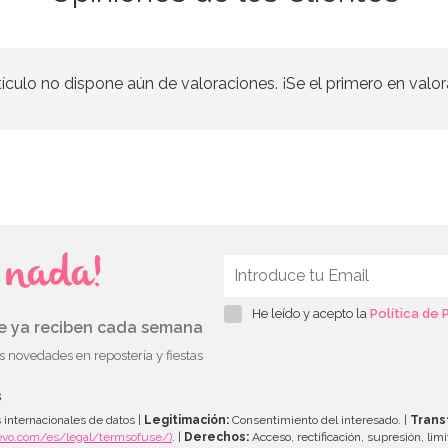
tículo no dispone aún de valoraciones. ¡Se el primero en valor
s nada!
He leído y acepto la
Política de 
ue ya reciben cada semana
as novedades en repostería y fiestas
s
 internacionales de datos |
Legitimación:
Consentimiento del interesado. |
Trans
evo.com/es/legal/termsofuse/)
. |
Derechos:
Acceso, rectificación, supresión, limi