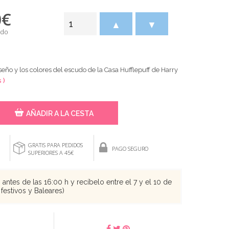
0
€
▲
▼
ido
iseño y los colores del escudo de la Casa Hufflepuff de Harry
 )
AÑADIR A LA CESTA
GRATIS PARA PEDIDOS
PAGO SEGURO
SUPERIORES A 45€
antes de las 16:00 h y recíbelo entre el 7 y el 10 de
festivos y Baleares)