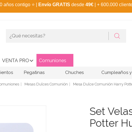
0 años contigo
⭐
|
Envío GRATIS
desde
49€
| + 600.000 client
VENTA PRO
Comuniones
ientos
Pegatinas
Chuches
Cumpleaños y 
omuniones
Mesas Dulces Comunión
Mesa Dulce Comunión Harry Pott
Set Vela
Potter Hu