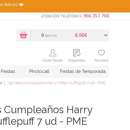
es felices
❤️
966 357 760
ATENCIÓN TELEFÓNICA
0
0,00€
Item(s)
Iniciar Sesión
Regístrate
Favoritos
Fiestas
Photocall
Fiestas de Temporada
er
Set Velas Cumpleaños Harry Potter Hufflepuff 7 ud - PME
s Cumpleaños Harry
fflepuff 7 ud - PME