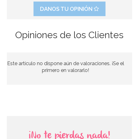
DANOS TU OPINIÓN
Opiniones de los Clientes
Bombona de Helio para Globos Maxi
Este artículo no dispone aún de valoraciones. ¡Se el
54,55€
64,95€
primero en valorarlo!
AÑADIR
¡No te pierdas nada!