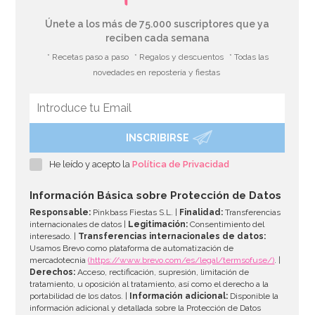
Únete a los más de 75.000 suscriptores que ya
reciben cada semana
* Recetas paso a paso
* Regalos y descuentos
* Todas las
novedades en repostería y fiestas
INSCRIBIRSE
Stand con Ondas Rosa para Tartas 27,5 cm
He leído y acepto la
Política de Privacidad
33,39€
37,95€
Información Básica sobre Protección de Datos
Responsable:
Pinkbass Fiestas S.L. |
Finalidad:
Transferencias
internacionales de datos |
Legitimación:
Consentimiento del
interesado. |
Transferencias internacionales de datos:
AÑADIR
Usamos Brevo como plataforma de automatización de
mercadotecnia
(https://www.brevo.com/es/legal/termsofuse/)
. |
Derechos:
Acceso, rectificación, supresión, limitación de
tratamiento, u oposición al tratamiento, así como el derecho a la
portabilidad de los datos. |
Información adicional:
Disponible la
información adicional y detallada sobre la Protección de Datos