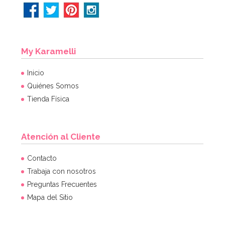
My Karamelli
Inicio
Quiénes Somos
Tienda Física
Atención al Cliente
Botellita de leche tradicional 0,5 Lt
Contacto
Trabaja con nosotros
Preguntas Frecuentes
2,95€
Mapa del Sitio