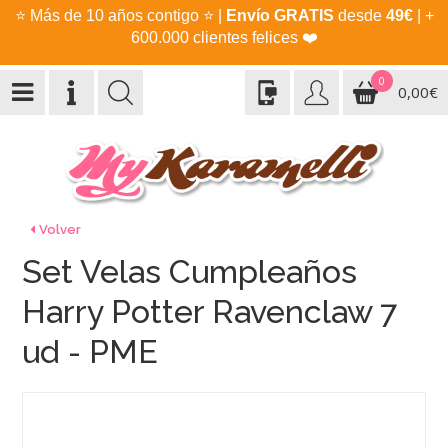
⭐
Más de 10 años contigo
⭐
|
Envío GRATIS
desde
49€
| +
600.000 clientes felices
❤️
0
0,00€
Volver
Set Velas Cumpleaños
Harry Potter Ravenclaw 7
ud - PME