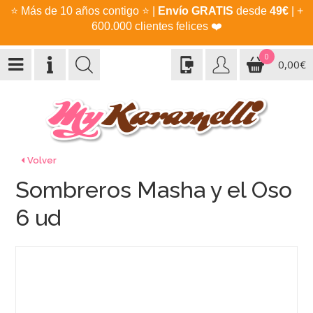
⭐
Más de 10 años contigo
⭐
|
Envío GRATIS
desde
49€
| +
600.000 clientes felices
❤️
0
0,00€
Volver
Sombreros Masha y el Oso
6 ud