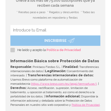
Únete a los más de 75.000 suscriptores que ya
reciben cada semana
* Recetas paso a paso
* Regalos y descuentos
* Todas las
novedades en repostería y fiestas
INSCRIBIRSE
Moldes de Papel para Panettone de 900 gr 5 ud
He leído y acepto la
Política de Privacidad
6,95€
Información Básica sobre Protección de Datos
Responsable:
Pinkbass Fiestas S.L. |
Finalidad:
Transferencias
internacionales de datos |
Legitimación:
Consentimiento del
interesado. |
Transferencias internacionales de datos:
AÑADIR
Usamos Brevo como plataforma de automatización de
mercadotecnia
(https://www.brevo.com/es/legal/termsofuse/)
. |
Derechos:
Acceso, rectificación, supresión, limitación de
tratamiento, u oposición al tratamiento, así como el derecho a la
portabilidad de los datos. |
Información adicional:
Disponible la
información adicional y detallada sobre la Protección de Datos
Personales en nuestro sitio web corporativo y
Política de Privacidad
.