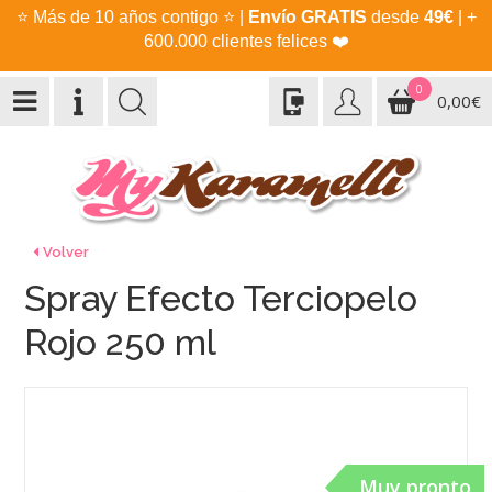
⭐
Más de 10 años contigo
⭐
|
Envío GRATIS
desde
49€
| +
600.000 clientes felices
❤️
0
0,00€
Volver
Spray Efecto Terciopelo
Rojo 250 ml
Muy pronto