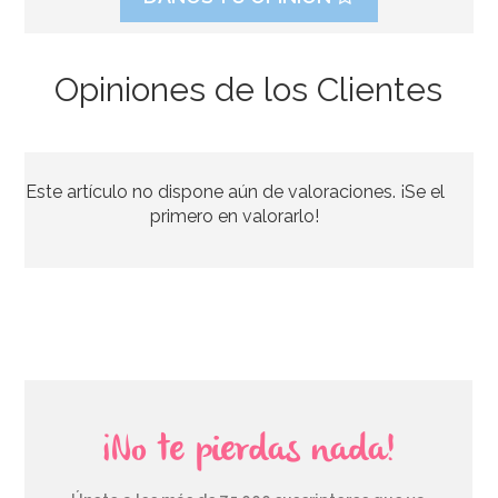
Opiniones de los Clientes
Molde de Silicona Magic Wood
Este artículo no dispone aún de valoraciones. ¡Se el
29,90€
primero en valorarlo!
AÑADIR
¡No te pierdas nada!