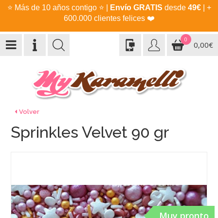
⭐
Más de 10 años contigo
⭐
|
Envío GRATIS
desde
49€
| +
600.000 clientes felices
❤️
0
0,00€
Volver
Sprinkles Velvet 90 gr
Muy pronto