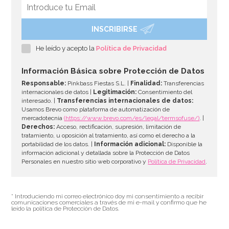
INSCRIBIRSE
Pegamento Comestible 25 gr - Rainbow Dust
He leído y acepto la
Política de Privacidad
2,95€
Información Básica sobre Protección de Datos
Responsable:
Pinkbass Fiestas S.L. |
Finalidad:
Transferencias
internacionales de datos |
Legitimación:
Consentimiento del
interesado. |
Transferencias internacionales de datos:
AÑADIR
Usamos Brevo como plataforma de automatización de
mercadotecnia
(https://www.brevo.com/es/legal/termsofuse/)
. |
Derechos:
Acceso, rectificación, supresión, limitación de
tratamiento, u oposición al tratamiento, así como el derecho a la
portabilidad de los datos. |
Información adicional:
Disponible la
información adicional y detallada sobre la Protección de Datos
Personales en nuestro sitio web corporativo y
Política de Privacidad
.
* Introduciendo mi correo electrónico doy mi consentimiento a recibir
comunicaciones comerciales a través de mi e-mail y confirmo que he
leído la política de Protección de Datos.