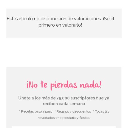
Pegamento Comestible con Pincel 22 gr - FunCakes
Este artículo no dispone aún de valoraciones. ¡Se el
2,75€
primero en valorarlo!
AÑADIR
¡No te pierdas nada!
Únete a los más de 75.000 suscriptores que ya
reciben cada semana
* Recetas paso a paso
* Regalos y descuentos
* Todas las
novedades en repostería y fiestas