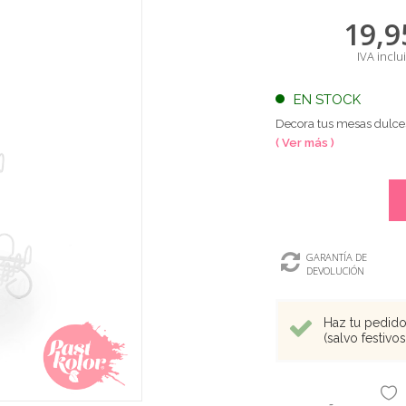
19,9
IVA inclu
EN STOCK
Decora tus mesas dulces 
( Ver más )
GARANTÍA DE
DEVOLUCIÓN
Haz tu pedido 
(salvo festivo