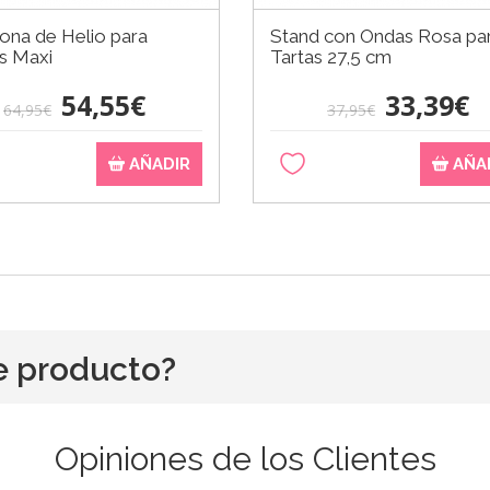
na de Helio para
Stand con Ondas Rosa pa
s Maxi
Tartas 27,5 cm
54,55€
33,39€
64,95€
37,95€
AÑADIR
AÑA
e producto?
Opiniones de los Clientes