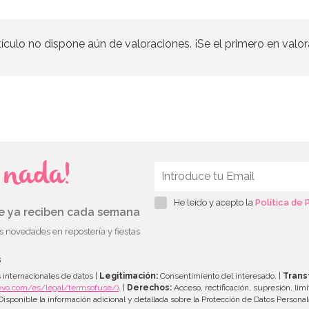
tículo no dispone aún de valoraciones. ¡Se el primero en valor
s nada!
He leído y acepto la
Política de 
ue ya reciben cada semana
as novedades en repostería y fiestas
s
 internacionales de datos |
Legitimación:
Consentimiento del interesado. |
Trans
evo.com/es/legal/termsofuse/)
. |
Derechos:
Acceso, rectificación, supresión, limi
isponible la información adicional y detallada sobre la Protección de Datos Persona