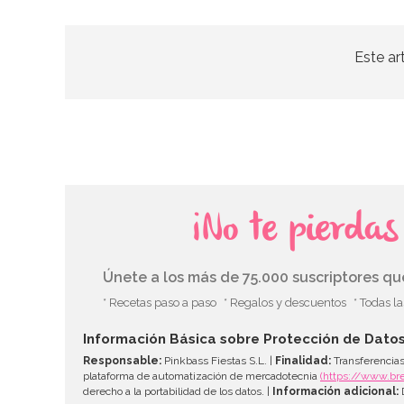
Este ar
¡No te pierda
Únete a los más de 75.000 suscriptores q
* Recetas paso a paso
* Regalos y descuentos
* Todas l
Información Básica sobre Protección de Dato
Responsable:
Pinkbass Fiestas S.L. |
Finalidad:
Transferencias
plataforma de automatización de mercadotecnia
(https://www.br
derecho a la portabilidad de los datos. |
Información adicional:
D