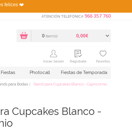
es felices
❤️
966 357 760
ATENCIÓN TELEFÓNICA
0
0,00€
Item(s)
Iniciar Sesión
Regístrate
Favoritos
Fiestas
Photocall
Fiestas de Temporada
ands para Bodas
Stand para Cupcakes Blanco - Capricornio
ra Cupcakes Blanco -
nio