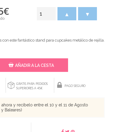
5
€
▲
▼
ido
con este fantástico stand para cupcakes metálico de rejilla.
AÑADIR A LA CESTA
GRATIS PARA PEDIDOS
PAGO SEGURO
SUPERIORES A 45€
ahora y recíbelo entre el 10 y el 11 de Agosto
s y Baleares)