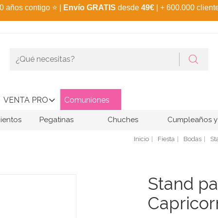
0 años contigo
⭐
|
Envío GRATIS
desde
49€
| + 600.000 client
VENTA PRO
Comuniones
ientos
Pegatinas
Chuches
Cumpleaños y 
Inicio
Fiesta
Bodas
St
Stand pa
Capricor