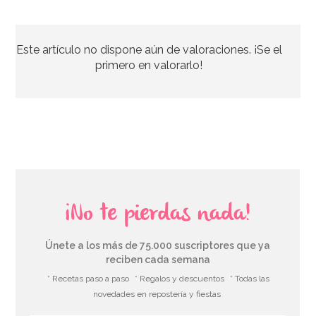
Set de 8 vasos de papel esqueleto
Este artículo no dispone aún de valoraciones. ¡Se el
3,49€
primero en valorarlo!
AÑADIR
¡No te pierdas nada!
Únete a los más de 75.000 suscriptores que ya
reciben cada semana
* Recetas paso a paso
* Regalos y descuentos
* Todas las
novedades en repostería y fiestas