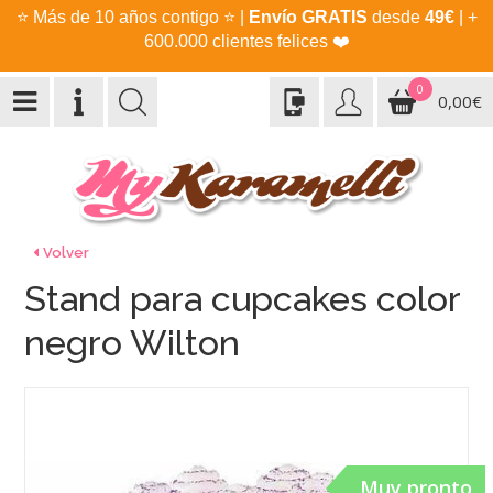
⭐
Más de 10 años contigo
⭐
|
Envío GRATIS
desde
49€
| +
600.000 clientes felices
❤️
0
0,00€
Volver
Stand para cupcakes color
negro Wilton
Muy pronto