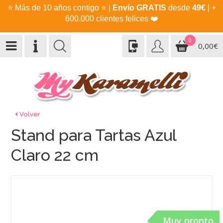
⭐
Más de 10 años contigo
⭐
|
Envío GRATIS
desde
49€
| +
600.000 clientes felices
❤️
0
0,00€
Volver
Stand para Tartas Azul
Claro 22 cm
Muy pronto