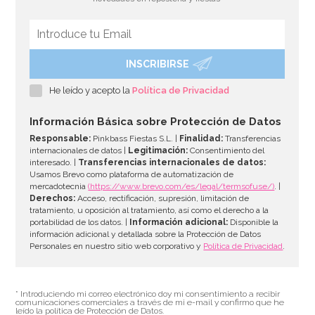
INSCRIBIRSE
Marco para Photocall inflable 70 cm
He leído y acepto la
Política de Privacidad
8,95€
Información Básica sobre Protección de Datos
Responsable:
Pinkbass Fiestas S.L. |
Finalidad:
Transferencias
internacionales de datos |
Legitimación:
Consentimiento del
interesado. |
Transferencias internacionales de datos:
AÑADIR
Usamos Brevo como plataforma de automatización de
mercadotecnia
(https://www.brevo.com/es/legal/termsofuse/)
. |
Derechos:
Acceso, rectificación, supresión, limitación de
tratamiento, u oposición al tratamiento, así como el derecho a la
portabilidad de los datos. |
Información adicional:
Disponible la
información adicional y detallada sobre la Protección de Datos
Personales en nuestro sitio web corporativo y
Política de Privacidad
.
* Introduciendo mi correo electrónico doy mi consentimiento a recibir
comunicaciones comerciales a través de mi e-mail y confirmo que he
leído la política de Protección de Datos.