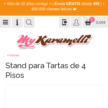
⭐
Más de 10 años contigo
⭐
|
Envío GRATIS
desde
49€
| +
600.000 clientes felices
❤️
0
0,00€
Volver
Stand para Tartas de 4
Pisos