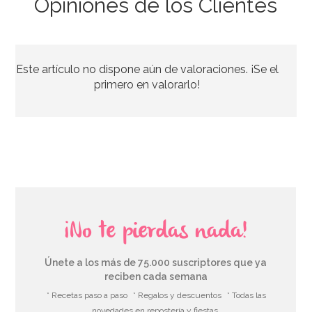
Opiniones de los Clientes
Bombona de Helio para Globos Maxi
Este artículo no dispone aún de valoraciones. ¡Se el
54,55€
64,95€
primero en valorarlo!
AÑADIR
¡No te pierdas nada!
Únete a los más de 75.000 suscriptores que ya
reciben cada semana
* Recetas paso a paso
* Regalos y descuentos
* Todas las
novedades en repostería y fiestas