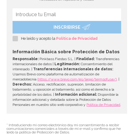
INSCRIBIRSE
Bombona de Helio para Globos Maxi
He leído y acepto la
Política de Privacidad
54,55€
64,95€
Información Básica sobre Protección de Datos
Responsable:
Pinkbass Fiestas S.L. |
Finalidad:
Transferencias
internacionales de datos |
Legitimación:
Consentimiento del
interesado. |
Transferencias internacionales de datos:
AÑADIR
Usamos Brevo como plataforma de automatización de
mercadotecnia
(https://www.brevo.com/es/legal/termsofuse/)
. |
Derechos:
Acceso, rectificación, supresión, limitación de
tratamiento, u oposición al tratamiento, así como el derecho a la
portabilidad de los datos. |
Información adicional:
Disponible la
información adicional y detallada sobre la Protección de Datos
Personales en nuestro sitio web corporativo y
Política de Privacidad
.
* Introduciendo mi correo electrónico doy mi consentimiento a recibir
comunicaciones comerciales a través de mi e-mail y confirmo que he
leído la política de Protección de Datos.