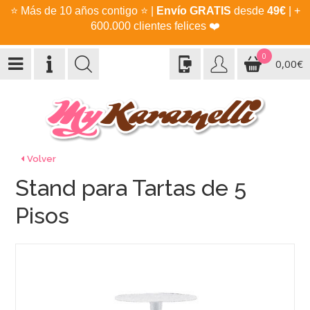
⭐
Más de 10 años contigo
⭐
|
Envío GRATIS
desde
49€
| +
600.000 clientes felices
❤️
0
0,00€
Volver
Stand para Tartas de 5
Pisos