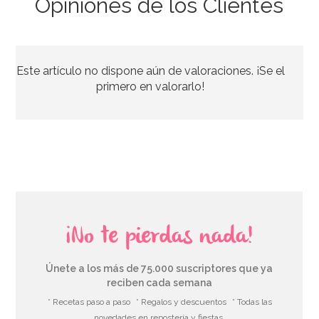
Opiniones de los Clientes
Marco para Photocall inflable 70 cm
Este artículo no dispone aún de valoraciones. ¡Se el
8,95€
primero en valorarlo!
AÑADIR
¡No te pierdas nada!
Únete a los más de 75.000 suscriptores que ya
reciben cada semana
* Recetas paso a paso
* Regalos y descuentos
* Todas las
novedades en repostería y fiestas