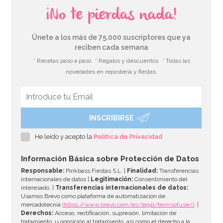
¡No te pierdas nada!
Únete a los más de 75.000 suscriptores que ya
reciben cada semana
* Recetas paso a paso
* Regalos y descuentos
* Todas las
novedades en repostería y fiestas
INSCRIBIRSE
Bombona de Helio para Globos Maxi
He leído y acepto la
Política de Privacidad
54,55€
64,95€
Información Básica sobre Protección de Datos
Responsable:
Pinkbass Fiestas S.L. |
Finalidad:
Transferencias
internacionales de datos |
Legitimación:
Consentimiento del
interesado. |
Transferencias internacionales de datos:
AÑADIR
Usamos Brevo como plataforma de automatización de
mercadotecnia
(https://www.brevo.com/es/legal/termsofuse/)
. |
Derechos:
Acceso, rectificación, supresión, limitación de
tratamiento, u oposición al tratamiento, así como el derecho a la