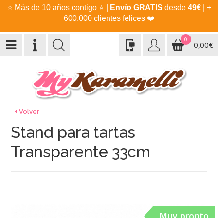
⭐
Más de 10 años contigo
⭐
|
Envío GRATIS
desde
49€
| +
600.000 clientes felices
❤️
0
0,00€
Volver
Stand para tartas
Transparente 33cm
Muy pronto