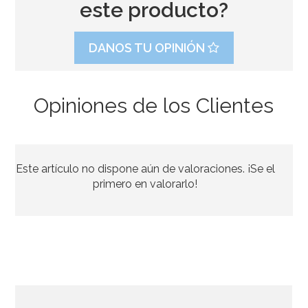
este producto?
DANOS TU OPINIÓN
Opiniones de los Clientes
Stand con Ondas Rosa para Tartas 27,5 cm
Este artículo no dispone aún de valoraciones. ¡Se el
33,39€
37,95€
primero en valorarlo!
AÑADIR