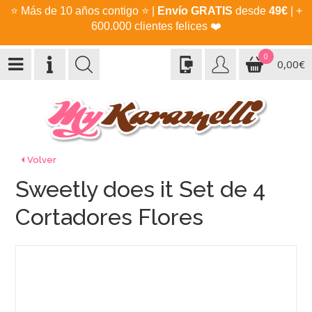
⭐
Más de 10 años contigo
⭐
|
Envío GRATIS
desde
49€
| +
600.000 clientes felices
❤️
0
0,00€
Volver
Sweetly does it Set de 4
Cortadores Flores