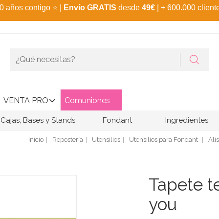
0 años contigo
⭐
|
Envío GRATIS
desde
49€
| + 600.000 client
VENTA PRO
Comuniones
Cajas, Bases y Stands
Fondant
Ingredientes
Inicio
Repostería
Utensilios
Utensilios para Fondant
Ali
Tapete te
you