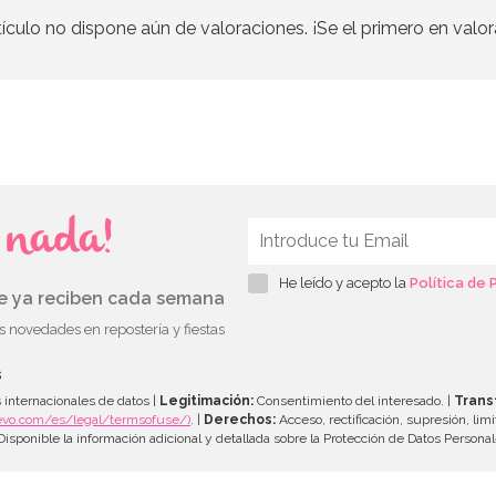
tículo no dispone aún de valoraciones. ¡Se el primero en valor
s nada!
He leído y acepto la
Política de 
ue ya reciben cada semana
as novedades en repostería y fiestas
s
 internacionales de datos |
Legitimación:
Consentimiento del interesado. |
Trans
evo.com/es/legal/termsofuse/)
. |
Derechos:
Acceso, rectificación, supresión, limi
isponible la información adicional y detallada sobre la Protección de Datos Persona