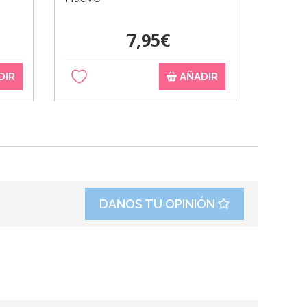
Sugarcr
7,95€
DIR
AÑADIR
DANOS TU OPINIÓN