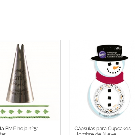
la PME hoja nº51
Cápsulas para Cupcakes
dar
Hombre de Nieve