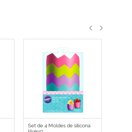
Set de 4 Moldes de silicona
Kit de 
Huevo
estamp