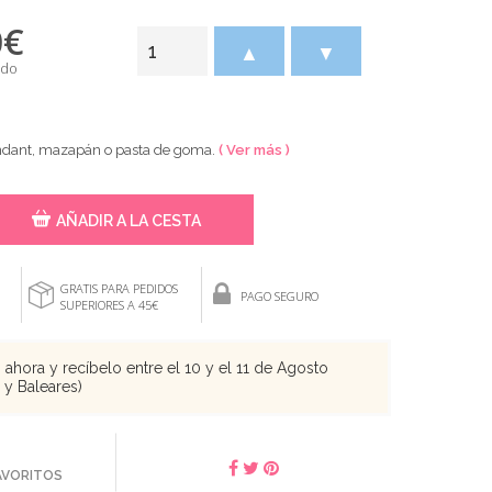
0
€
▲
▼
ido
ondant, mazapán o pasta de goma.
( Ver más )
AÑADIR A LA CESTA
GRATIS PARA PEDIDOS
PAGO SEGURO
SUPERIORES A 45€
ahora y recíbelo entre el 10 y el 11 de Agosto
s y Baleares)
FAVORITOS