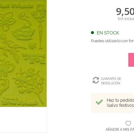
9,5
IVA inclu
EN STOCK
Puedes utilizarlo con f
GARANTÍA DE
DEVOLUCIÓN
Haz tu pedido 
(salvo festivo
AÑADIR A MIS 