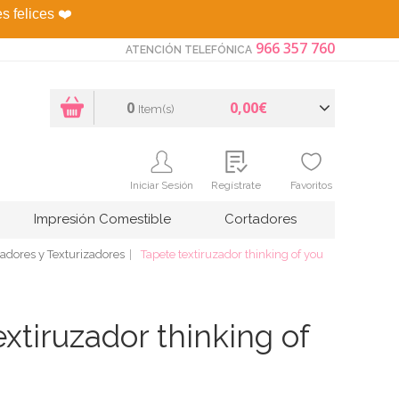
es felices
❤️
966 357 760
ATENCIÓN TELEFÓNICA
0
0,00€
Item(s)
Iniciar Sesión
Regístrate
Favoritos
Impresión Comestible
Cortadores
sadores y Texturizadores
Tapete textiruzador thinking of you
xtiruzador thinking of