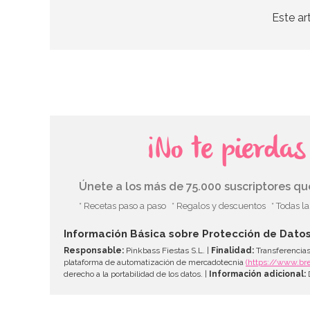
Este ar
¡No te pierda
Únete a los más de 75.000 suscriptores q
* Recetas paso a paso
* Regalos y descuentos
* Todas l
Información Básica sobre Protección de Dato
Responsable:
Pinkbass Fiestas S.L. |
Finalidad:
Transferencias
plataforma de automatización de mercadotecnia
(https://www.br
derecho a la portabilidad de los datos. |
Información adicional:
D