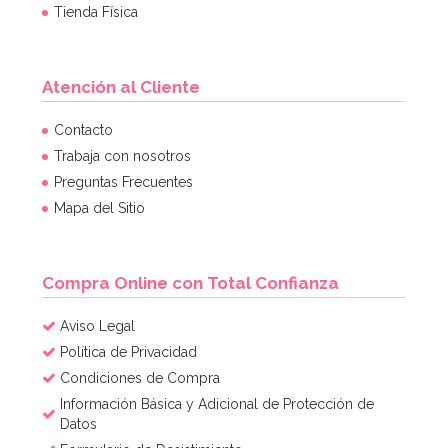
Tienda Física
Atención al Cliente
Molde Great Impressions Shoes 2
Contacto
Trabaja con nosotros
Preguntas Frecuentes
12,95€
Mapa del Sitio
AÑADIR
Compra Online con Total Confianza
Aviso Legal
Política de Privacidad
Condiciones de Compra
Información Básica y Adicional de Protección de
Datos