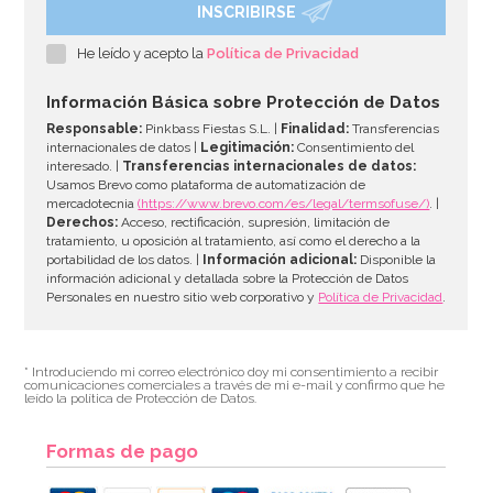
INSCRIBIRSE
Kit de troqueladoras, tijeras y estampadores para
Sugarcraft
He leído y acepto la
Política de Privacidad
19,95€
Información Básica sobre Protección de Datos
Responsable:
Pinkbass Fiestas S.L. |
Finalidad:
Transferencias
internacionales de datos |
Legitimación:
Consentimiento del
interesado. |
Transferencias internacionales de datos:
AÑADIR
Usamos Brevo como plataforma de automatización de
mercadotecnia
(https://www.brevo.com/es/legal/termsofuse/)
. |
Derechos:
Acceso, rectificación, supresión, limitación de
tratamiento, u oposición al tratamiento, así como el derecho a la
portabilidad de los datos. |
Información adicional:
Disponible la
información adicional y detallada sobre la Protección de Datos
Personales en nuestro sitio web corporativo y
Política de Privacidad
.
* Introduciendo mi correo electrónico doy mi consentimiento a recibir
comunicaciones comerciales a través de mi e-mail y confirmo que he
leído la política de Protección de Datos.
Formas de pago