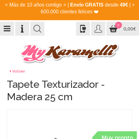
⭐
Más de 10 años contigo
⭐
|
Envío GRATIS
desde
49€
| +
600.000 clientes felices
❤️
0
0,00€
Volver
Tapete Texturizador -
Madera 25 cm
Muy pronto