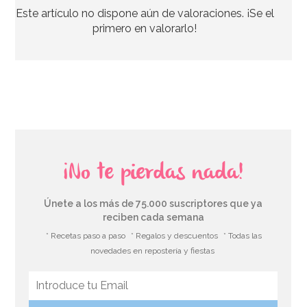
Este artículo no dispone aún de valoraciones. ¡Se el
2,95€
2,95€
primero en valorarlo!
AÑADIR
¡No te pierdas nada!
Únete a los más de 75.000 suscriptores que ya
reciben cada semana
* Recetas paso a paso
* Regalos y descuentos
* Todas las
novedades en repostería y fiestas