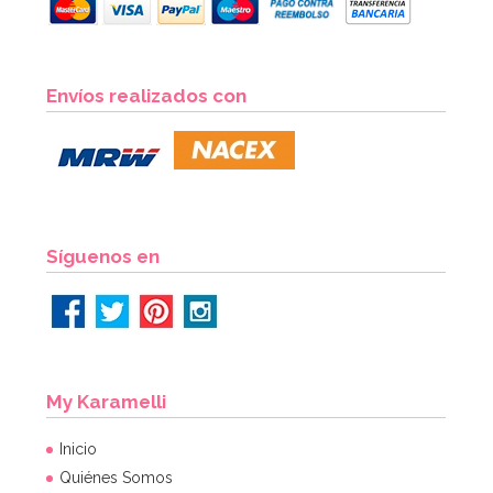
Boquilla PME hoja nº51 Estándar
Envíos realizados con
3,35€
3,49€
AÑADIR
Síguenos en
My Karamelli
Inicio
Quiénes Somos