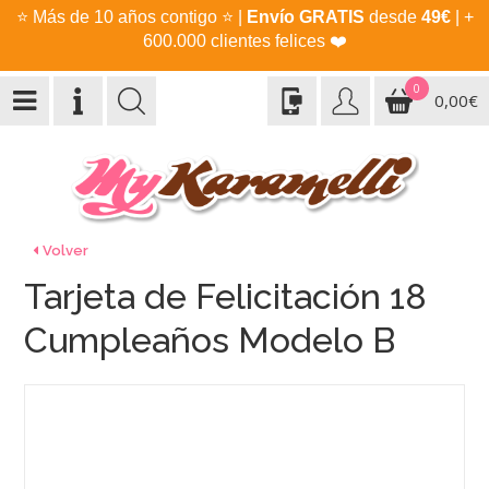
⭐
Más de 10 años contigo
⭐
|
Envío GRATIS
desde
49€
| +
600.000 clientes felices
❤️
0
0,00€
Volver
Tarjeta de Felicitación 18
Cumpleaños Modelo B