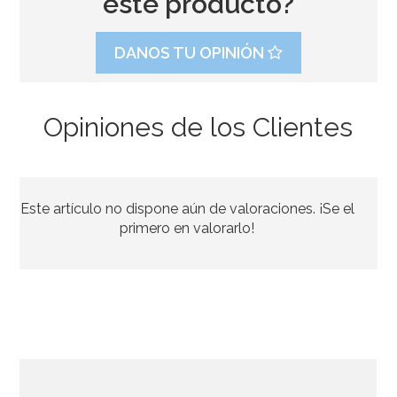
este producto?
DANOS TU OPINIÓN
Opiniones de los Clientes
Banda 18 Años
Este artículo no dispone aún de valoraciones. ¡Se el
5,20€
primero en valorarlo!
AÑADIR