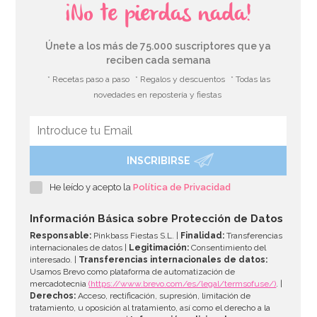
¡No te pierdas nada!
Únete a los más de 75.000 suscriptores que ya
reciben cada semana
* Recetas paso a paso
* Regalos y descuentos
* Todas las
novedades en repostería y fiestas
INSCRIBIRSE
Juego 10 Vasos 18 años Oro 220 ml
He leído y acepto la
Política de Privacidad
3,95€
Información Básica sobre Protección de Datos
Responsable:
Pinkbass Fiestas S.L. |
Finalidad:
Transferencias
internacionales de datos |
Legitimación:
Consentimiento del
interesado. |
Transferencias internacionales de datos:
AÑADIR
Usamos Brevo como plataforma de automatización de
mercadotecnia
(https://www.brevo.com/es/legal/termsofuse/)
. |
Derechos:
Acceso, rectificación, supresión, limitación de
tratamiento, u oposición al tratamiento, así como el derecho a la