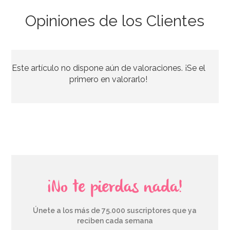
Opiniones de los Clientes
Juego de 8 Platos Dorados 17 cm
Este artículo no dispone aún de valoraciones. ¡Se el
2,20€
primero en valorarlo!
AÑADIR
¡No te pierdas nada!
Únete a los más de 75.000 suscriptores que ya
reciben cada semana