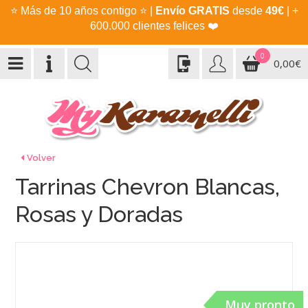
⭐
Más de 10 años contigo
⭐
|
Envío GRATIS
desde
49€
| +
600.000 clientes felices
❤️
0
0,00€
Volver
Tarrinas Chevron Blancas,
Rosas y Doradas
Muy pronto