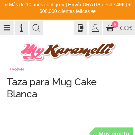
⭐
Más de 10 años contigo
⭐
|
Envío GRATIS
desde
49€
| +
600.000 clientes felices
❤️
0
0,00€
Volver
Taza para Mug Cake
Blanca
Muy pronto