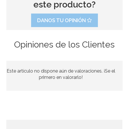
este producto?
DANOS TU OPINIÓN
Opiniones de los Clientes
Molde de Silicona Gingerbread House & Santa
Este artículo no dispone aún de valoraciones. ¡Se el
6,95€
6,95€
primero en valorarlo!
AÑADIR