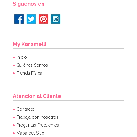
Síguenos en
My Karamelli
Inicio
Quiénes Somos
Tienda Física
Atención al Cliente
Kit de troqueladoras, tijeras y estampadores para
Contacto
Sugarcraft
Trabaja con nosotros
Preguntas Frecuentes
19,95€
Mapa del Sitio