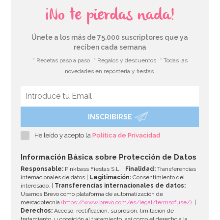
¡No te pierdas nada!
Únete a los más de 75.000 suscriptores que ya
reciben cada semana
* Recetas paso a paso
* Regalos y descuentos
* Todas las
novedades en repostería y fiestas
INSCRIBIRSE
Cápsulas para Cupcakes Hombre de Nieve
He leído y acepto la
Política de Privacidad
2,60€
2,60€
Información Básica sobre Protección de Datos
Responsable:
Pinkbass Fiestas S.L. |
Finalidad:
Transferencias
internacionales de datos |
Legitimación:
Consentimiento del
interesado. |
Transferencias internacionales de datos:
AÑADIR
Usamos Brevo como plataforma de automatización de
mercadotecnia
(https://www.brevo.com/es/legal/termsofuse/)
. |
Derechos:
Acceso, rectificación, supresión, limitación de
tratamiento, u oposición al tratamiento, así como el derecho a la