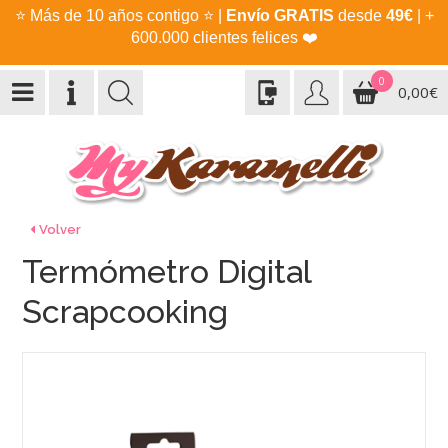
⭐
Más de 10 años contigo
⭐
|
Envío GRATIS
desde
49€
| +
600.000 clientes felices
❤️
0
0,00€
Volver
Termómetro Digital
Scrapcooking