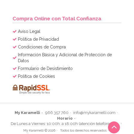
AÑADIR
Compra Online con Total Confianza
Aviso Legal
Política de Privacidad
Condiciones de Compra
Información Básica y Adicional de Protección de
Datos
Formulario de Desistimiento
Política de Cookies
My Karamelli
966 357 760
info@mykaramelli.com
Horario
Molde Great Impressions Shoes 2
De Lunes a Viernes: 10:00h. a 18:00h (atención telefónica)
My Karamelli © 2026
Todos los derechos reservados