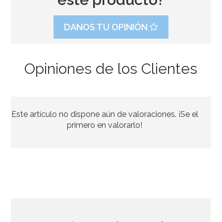
DANOS TU OPINIÓN
Opiniones de los Clientes
Stand con Ondas Rosa para Tartas 27,5 cm
Este artículo no dispone aún de valoraciones. ¡Se el
33,39€
37,95€
primero en valorarlo!
AÑADIR