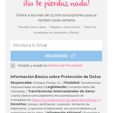
¡No te pierdas nada!
Únete a los más de 75.000 suscriptores que ya
reciben cada semana
* Recetas paso a paso
* Regalos y descuentos
* Todas las
novedades en repostería y fiestas
INSCRIBIRSE
Marco para Photocall inflable 70 cm
He leído y acepto la
Política de Privacidad
8,95€
Información Básica sobre Protección de Datos
Responsable:
Pinkbass Fiestas S.L. |
Finalidad:
Transferencias
internacionales de datos |
Legitimación:
Consentimiento del
interesado. |
Transferencias internacionales de datos:
AÑADIR
Usamos Brevo como plataforma de automatización de
mercadotecnia
(https://www.brevo.com/es/legal/termsofuse/)
. |
Derechos:
Acceso, rectificación, supresión, limitación de
tratamiento, u oposición al tratamiento, así como el derecho a la
portabilidad de los datos. |
Información adicional:
Disponible la