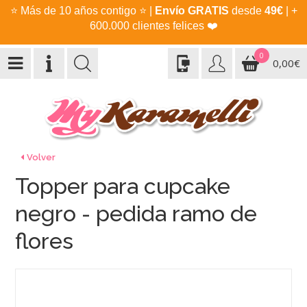
⭐
Más de 10 años contigo
⭐
|
Envío GRATIS
desde
49€
| +
600.000 clientes felices
❤️
0
0,00€
Volver
Topper para cupcake
negro - pedida ramo de
flores