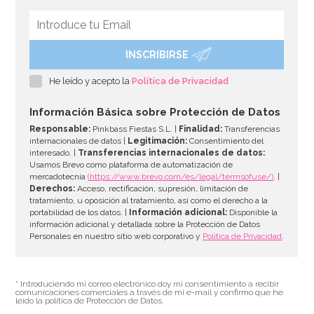
INSCRIBIRSE
Bombona de Helio para Globos Maxi
He leído y acepto la
Política de Privacidad
54,55€
64,95€
Información Básica sobre Protección de Datos
Responsable:
Pinkbass Fiestas S.L. |
Finalidad:
Transferencias
internacionales de datos |
Legitimación:
Consentimiento del
interesado. |
Transferencias internacionales de datos:
AÑADIR
Usamos Brevo como plataforma de automatización de
mercadotecnia
(https://www.brevo.com/es/legal/termsofuse/)
. |
Derechos:
Acceso, rectificación, supresión, limitación de
tratamiento, u oposición al tratamiento, así como el derecho a la
portabilidad de los datos. |
Información adicional:
Disponible la
información adicional y detallada sobre la Protección de Datos
Personales en nuestro sitio web corporativo y
Política de Privacidad
.
* Introduciendo mi correo electrónico doy mi consentimiento a recibir
comunicaciones comerciales a través de mi e-mail y confirmo que he
leído la política de Protección de Datos.