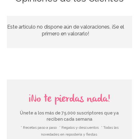
Stand con Ondas Rosa para Tartas 27,5 cm
Este artículo no dispone aún de valoraciones. ¡Se el
33,39€
37,95€
primero en valorarlo!
AÑADIR
¡No te pierdas nada!
Únete a los más de 75.000 suscriptores que ya
reciben cada semana
* Recetas paso a paso
* Regalos y descuentos
* Todas las
novedades en repostería y fiestas