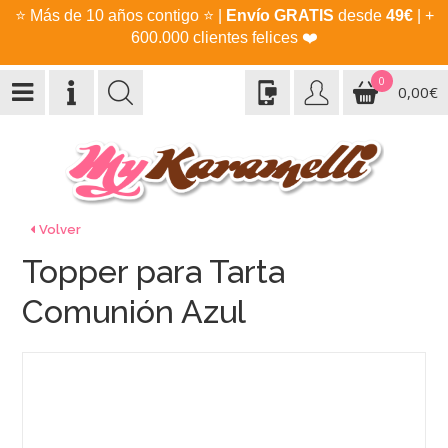
⭐
Más de 10 años contigo
⭐
|
Envío GRATIS
desde
49€
| +
600.000 clientes felices
❤️
0
0,00€
Volver
Topper para Tarta
Comunión Azul