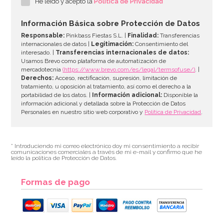
He leído y acepto la
Política de Privacidad
6,99€
Información Básica sobre Protección de Datos
Responsable:
Pinkbass Fiestas S.L. |
Finalidad:
Transferencias
internacionales de datos |
Legitimación:
Consentimiento del
interesado. |
Transferencias internacionales de datos:
AÑADIR
Usamos Brevo como plataforma de automatización de
mercadotecnia
(https://www.brevo.com/es/legal/termsofuse/)
. |
Derechos:
Acceso, rectificación, supresión, limitación de
tratamiento, u oposición al tratamiento, así como el derecho a la
portabilidad de los datos. |
Información adicional:
Disponible la
información adicional y detallada sobre la Protección de Datos
Personales en nuestro sitio web corporativo y
Política de Privacidad
.
* Introduciendo mi correo electrónico doy mi consentimiento a recibir
comunicaciones comerciales a través de mi e-mail y confirmo que he
leído la política de Protección de Datos.
Formas de pago