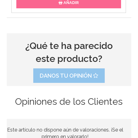
AÑADIR
¿Qué te ha parecido
este producto?
DANOS TU OPINIÓN
Opiniones de los Clientes
Globo Primera Comunión Azul
Este artículo no dispone aún de valoraciones. ¡Se el
3,50€
primero en valorarlo!