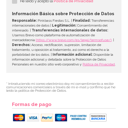
He leído y acepto la
Política de Privacidad
17,95€
Información Básica sobre Protección de Datos
Responsable:
Pinkbass Fiestas S.L. |
Finalidad:
Transferencias
internacionales de datos |
Legitimación:
Consentimiento del
interesado. |
Transferencias internacionales de datos:
AÑADIR
Usamos Brevo como plataforma de automatización de
mercadotecnia
(https://www.brevo.com/es/legal/termsofuse/)
. |
Derechos:
Acceso, rectificación, supresión, limitación de
tratamiento, u oposición al tratamiento, así como el derecho a la
portabilidad de los datos. |
Información adicional:
Disponible la
información adicional y detallada sobre la Protección de Datos
Personales en nuestro sitio web corporativo y
Política de Privacidad
.
* Introduciendo mi correo electrónico doy mi consentimiento a recibir
comunicaciones comerciales a través de mi e-mail y confirmo que he
leído la política de Protección de Datos.
Formas de pago