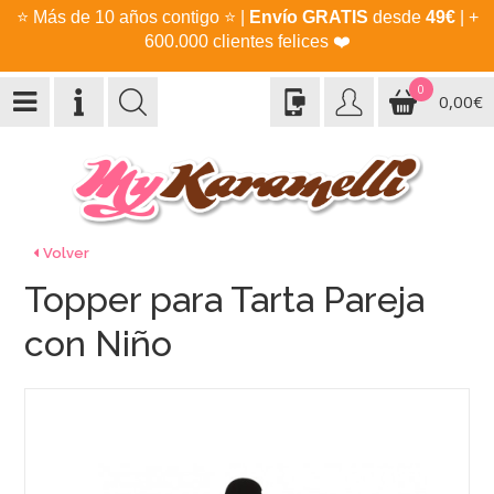
⭐
Más de 10 años contigo
⭐
|
Envío GRATIS
desde
49€
| +
600.000 clientes felices
❤️
0
0,00€
Volver
Topper para Tarta Pareja
con Niño