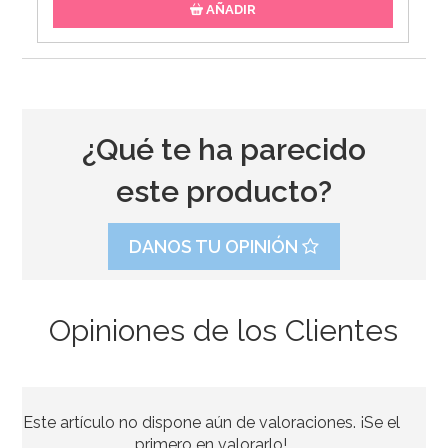
AÑADIR
¿Qué te ha parecido
este producto?
DANOS TU OPINIÓN
Opiniones de los Clientes
Accesorios para Photocall Boda
Este artículo no dispone aún de valoraciones. ¡Se el
8,95€
primero en valorarlo!