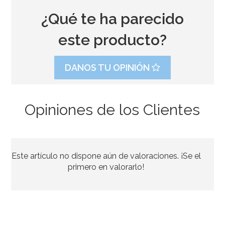
¿Qué te ha parecido
este producto?
DANOS TU OPINIÓN
Opiniones de los Clientes
Troqueladora Círculo 7,5cm
Este artículo no dispone aún de valoraciones. ¡Se el
17,50€
primero en valorarlo!
AÑADIR