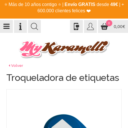
⭐
Más de 10 años contigo
⭐
|
Envío GRATIS
desde
49€
| +
600.000 clientes felices
❤️
0
0,00€
Volver
Troqueladora de etiquetas