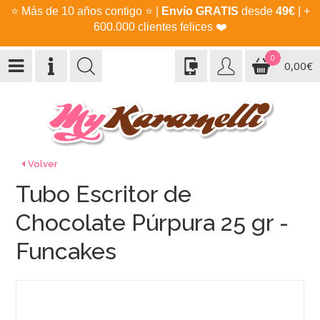
⭐
Más de 10 años contigo
⭐
|
Envío GRATIS
desde
49€
| +
600.000 clientes felices
❤️
0
0,00€
Volver
Tubo Escritor de
Chocolate Púrpura 25 gr -
Funcakes