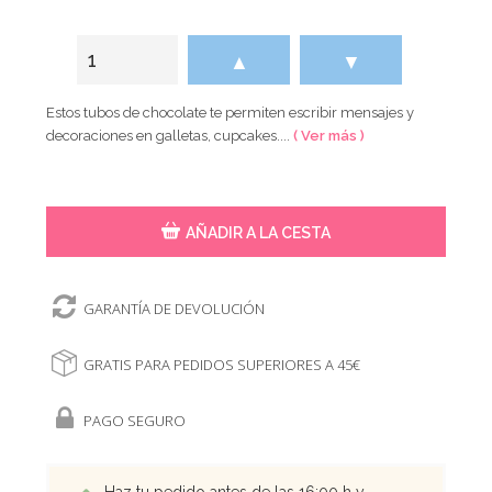
▲
▼
Estos tubos de chocolate te permiten escribir mensajes y
decoraciones en galletas, cupcakes....
( Ver más )
AÑADIR A LA CESTA
GARANTÍA DE DEVOLUCIÓN
GRATIS PARA PEDIDOS SUPERIORES A 45€
PAGO SEGURO
Haz tu pedido antes de las 16:00 h y