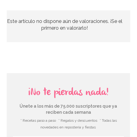
Preparado para Buttercream 1 Kg - FunCakes
Este artículo no dispone aún de valoraciones. ¡Se el
7,95€
primero en valorarlo!
AÑADIR
¡No te pierdas nada!
Únete a los más de 75.000 suscriptores que ya
reciben cada semana
* Recetas paso a paso
* Regalos y descuentos
* Todas las
novedades en repostería y fiestas