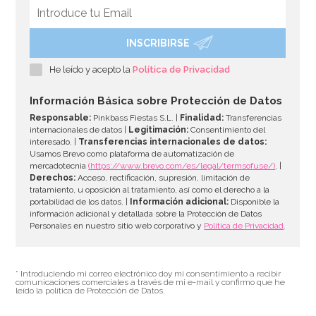
INSCRIBIRSE
Pegamento Comestible 25 gr - Rainbow Dust
He leído y acepto la
Política de Privacidad
2,95€
Información Básica sobre Protección de Datos
Responsable:
Pinkbass Fiestas S.L. |
Finalidad:
Transferencias
internacionales de datos |
Legitimación:
Consentimiento del
interesado. |
Transferencias internacionales de datos:
AÑADIR
Usamos Brevo como plataforma de automatización de
mercadotecnia
(https://www.brevo.com/es/legal/termsofuse/)
. |
Derechos:
Acceso, rectificación, supresión, limitación de
tratamiento, u oposición al tratamiento, así como el derecho a la
portabilidad de los datos. |
Información adicional:
Disponible la
información adicional y detallada sobre la Protección de Datos
Personales en nuestro sitio web corporativo y
Política de Privacidad
.
* Introduciendo mi correo electrónico doy mi consentimiento a recibir
comunicaciones comerciales a través de mi e-mail y confirmo que he
leído la política de Protección de Datos.