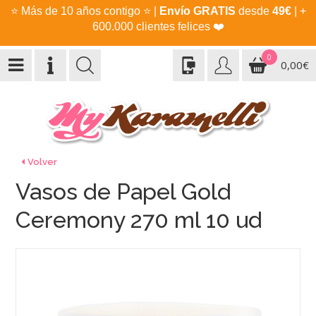
⭐
Más de 10 años contigo
⭐
|
Envío GRATIS
desde
49€
| +
600.000 clientes felices
❤️
0
0,00€
Volver
Vasos de Papel Gold
Ceremony 270 ml 10 ud