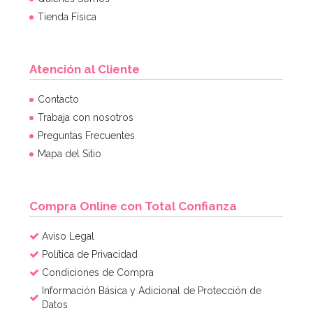
Tienda Física
Atención al Cliente
Topper Mi Primera Comunión Dorado 9,5 cm - Dekora
Contacto
Trabaja con nosotros
Preguntas Frecuentes
2,85€
Mapa del Sitio
AÑADIR
Compra Online con Total Confianza
Aviso Legal
Política de Privacidad
Condiciones de Compra
Información Básica y Adicional de Protección de
Datos