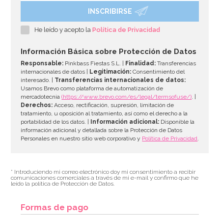
INSCRIBIRSE
Camino de Mesa Gold Ceremony 5 m
He leído y acepto la
Política de Privacidad
8,95€
Información Básica sobre Protección de Datos
Responsable:
Pinkbass Fiestas S.L. |
Finalidad:
Transferencias
internacionales de datos |
Legitimación:
Consentimiento del
interesado. |
Transferencias internacionales de datos:
AÑADIR
Usamos Brevo como plataforma de automatización de
mercadotecnia
(https://www.brevo.com/es/legal/termsofuse/)
. |
Derechos:
Acceso, rectificación, supresión, limitación de
tratamiento, u oposición al tratamiento, así como el derecho a la
portabilidad de los datos. |
Información adicional:
Disponible la
información adicional y detallada sobre la Protección de Datos
Personales en nuestro sitio web corporativo y
Política de Privacidad
.
* Introduciendo mi correo electrónico doy mi consentimiento a recibir
comunicaciones comerciales a través de mi e-mail y confirmo que he
leído la política de Protección de Datos.
Formas de pago