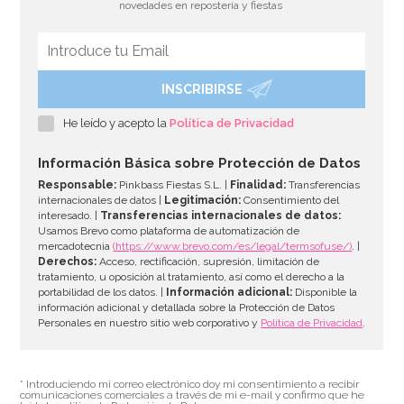
novedades en repostería y fiestas
INSCRIBIRSE
Gafas 60 Cumpleaños Dorado
He leído y acepto la
Política de Privacidad
4,40€
Información Básica sobre Protección de Datos
Responsable:
Pinkbass Fiestas S.L. |
Finalidad:
Transferencias
internacionales de datos |
Legitimación:
Consentimiento del
interesado. |
Transferencias internacionales de datos:
AÑADIR
Usamos Brevo como plataforma de automatización de
mercadotecnia
(https://www.brevo.com/es/legal/termsofuse/)
. |
Derechos:
Acceso, rectificación, supresión, limitación de
tratamiento, u oposición al tratamiento, así como el derecho a la
portabilidad de los datos. |
Información adicional:
Disponible la
información adicional y detallada sobre la Protección de Datos
Personales en nuestro sitio web corporativo y
Política de Privacidad
.
* Introduciendo mi correo electrónico doy mi consentimiento a recibir
comunicaciones comerciales a través de mi e-mail y confirmo que he