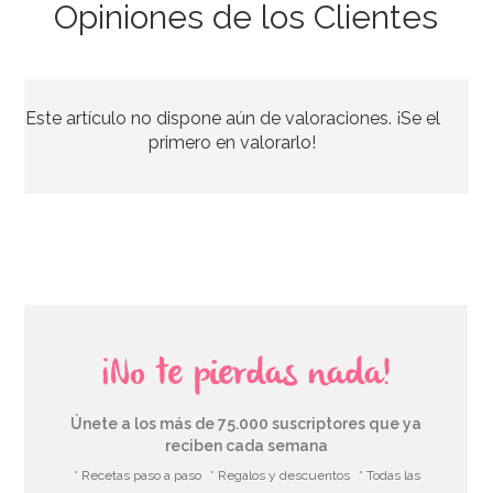
Opiniones de los Clientes
Globo 60 Cumpleaños Negro y Oro 45cm
Este artículo no dispone aún de valoraciones. ¡Se el
3,50€
primero en valorarlo!
AÑADIR
¡No te pierdas nada!
Únete a los más de 75.000 suscriptores que ya
reciben cada semana
* Recetas paso a paso
* Regalos y descuentos
* Todas las