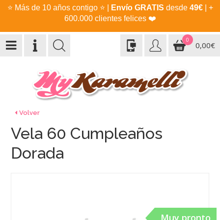
⭐
Más de 10 años contigo
⭐
|
Envío GRATIS
desde
49€
| +
600.000 clientes felices
❤️
0
0,00€
Volver
Vela 60 Cumpleaños
Dorada
Muy pronto