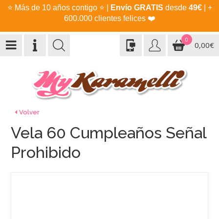
⭐
Más de 10 años contigo
⭐
|
Envío GRATIS
desde
49€
| +
600.000 clientes felices
❤️
0
0,00€
Volver
Vela 60 Cumpleaños Señal
Prohibido