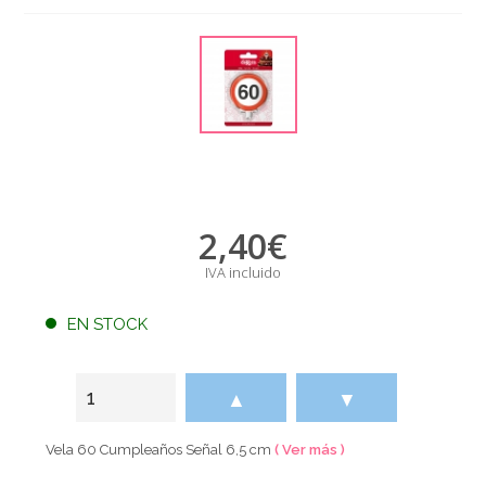
2,40
€
IVA incluido
EN STOCK
▲
▼
Vela 60 Cumpleaños Señal 6,5 cm
( Ver más )