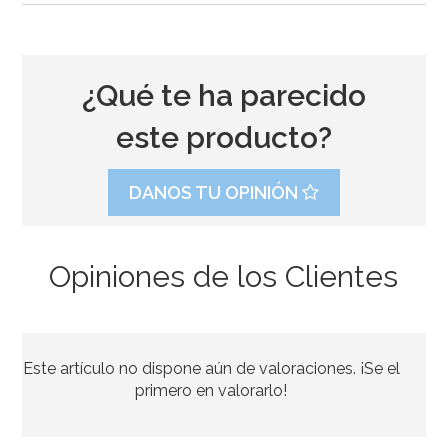
¿Qué te ha parecido
este producto?
DANOS TU OPINIÓN
Opiniones de los Clientes
Diadema 60 Cumpleaños
Este artículo no dispone aún de valoraciones. ¡Se el
2,99€
primero en valorarlo!