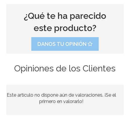
¿Qué te ha parecido
este producto?
DANOS TU OPINIÓN
Opiniones de los Clientes
Vela Fluorescente Nº 5 - 6 cm - Dekora
Este artículo no dispone aún de valoraciones. ¡Se el
1,75€
primero en valorarlo!
AÑADIR