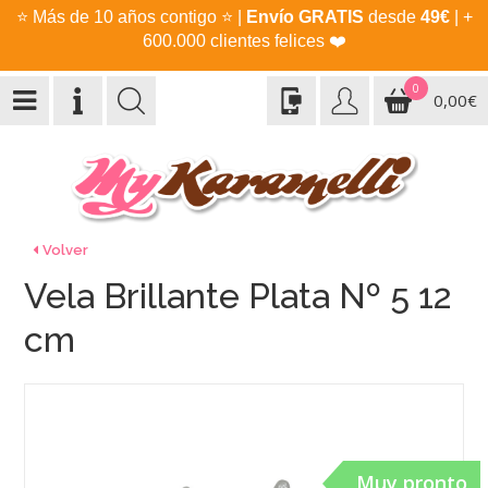
⭐
Más de 10 años contigo
⭐
|
Envío GRATIS
desde
49€
| +
600.000 clientes felices
❤️
0
0,00€
Volver
Vela Brillante Plata Nº 5 12
cm
Muy pronto