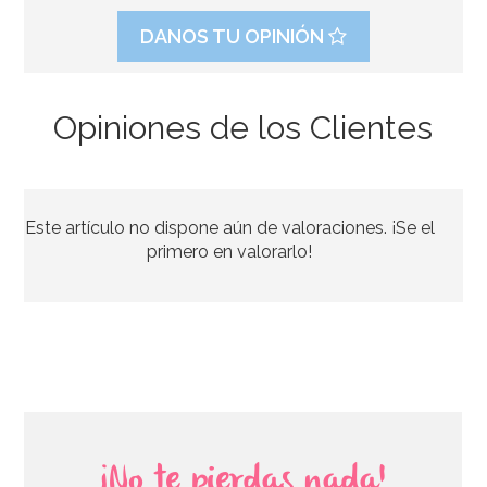
DANOS TU OPINIÓN
Opiniones de los Clientes
Vela Rainbow Nº 7 - Azucren
Este artículo no dispone aún de valoraciones. ¡Se el
1,50€
primero en valorarlo!
AÑADIR
¡No te pierdas nada!