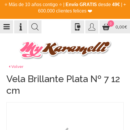
⭐
Más de 10 años contigo
⭐
|
Envío GRATIS
desde
49€
| +
600.000 clientes felices
❤️
0
0,00€
Volver
Vela Brillante Plata Nº 7 12
cm