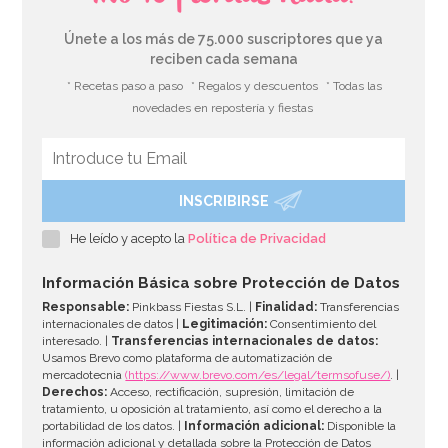
Únete a los más de 75.000 suscriptores que ya
reciben cada semana
* Recetas paso a paso
* Regalos y descuentos
* Todas las
novedades en repostería y fiestas
INSCRIBIRSE
Vela Party Nº 7
He leído y acepto la
Política de Privacidad
0,80€
Información Básica sobre Protección de Datos
Responsable:
Pinkbass Fiestas S.L. |
Finalidad:
Transferencias
internacionales de datos |
Legitimación:
Consentimiento del
interesado. |
Transferencias internacionales de datos:
AÑADIR
Usamos Brevo como plataforma de automatización de
mercadotecnia
(https://www.brevo.com/es/legal/termsofuse/)
. |
Derechos:
Acceso, rectificación, supresión, limitación de
tratamiento, u oposición al tratamiento, así como el derecho a la
portabilidad de los datos. |
Información adicional:
Disponible la
información adicional y detallada sobre la Protección de Datos