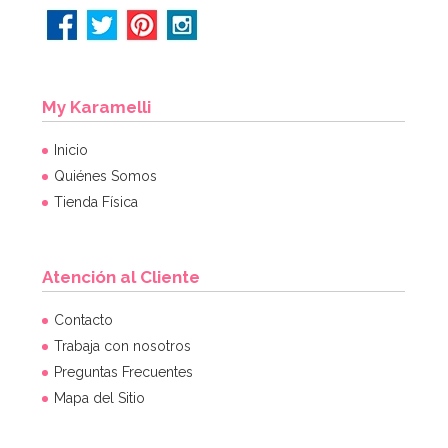
My Karamelli
Inicio
Quiénes Somos
Tienda Física
Atención al Cliente
Vela de cumpleaños Nº 7 verde
Contacto
Trabaja con nosotros
Preguntas Frecuentes
0,95€
Mapa del Sitio