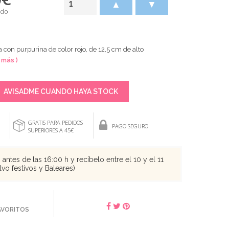
▲
▼
ido
con purpurina de color rojo, de 12,5 cm de alto
 más )
AVISADME CUANDO HAYA STOCK
GRATIS PARA PEDIDOS
PAGO SEGURO
SUPERIORES A 45€
antes de las 16:00 h y recíbelo entre el 10 y el 11
vo festivos y Baleares)
FAVORITOS