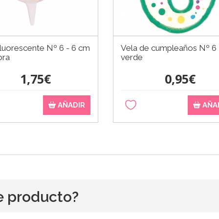
luorescente Nº 6 - 6 cm
Vela de cumpleaños Nº 6
ora
verde
1,75€
0,95€
AÑADIR
AÑA
e producto?