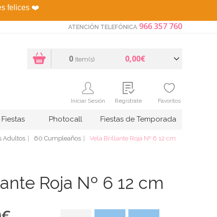
es felices
❤️
966 357 760
ATENCIÓN TELEFÓNICA
0
0,00€
Item(s)
Iniciar Sesión
Regístrate
Favoritos
Fiestas
Photocall
Fiestas de Temporada
 Adultos
60 Cumpleaños
Vela Brillante Roja Nº 6 12 cm
llante Roja Nº 6 12 cm
0
€