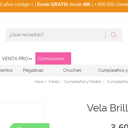
0 años contigo
⭐
|
Envío GRATIS
desde
49€
| + 600.000 client
VENTA PRO
Comuniones
ientos
Pegatinas
Chuches
Cumpleaños y 
Inicio
Fiesta
Cumpleaños y Fiestas
Cumpleaños
Vela Bri
3,6