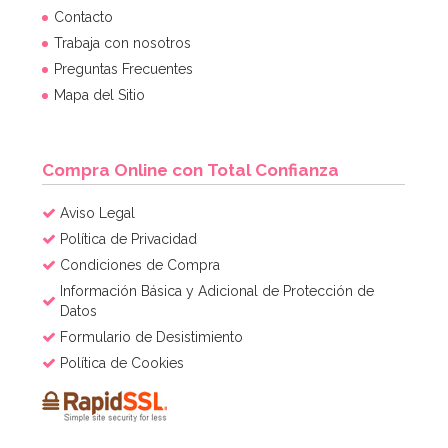
Molde Plástico Cerebro 19,5 cm
Contacto
Trabaja con nosotros
Preguntas Frecuentes
3,95€
4,95€
Mapa del Sitio
AÑADIR
Compra Online con Total Confianza
Aviso Legal
Política de Privacidad
Condiciones de Compra
Información Básica y Adicional de Protección de
Datos
Formulario de Desistimiento
Política de Cookies