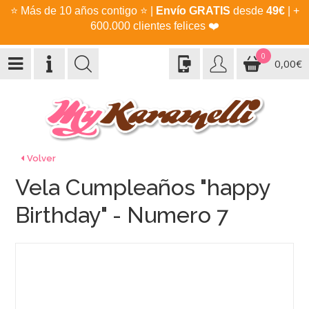
⭐
Más de 10 años contigo
⭐
|
Envío GRATIS
desde
49€
| +
600.000 clientes felices
❤️
0
0,00€
Volver
Vela Cumpleaños "happy
Birthday" - Numero 7