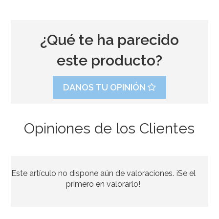
¿Qué te ha parecido
este producto?
DANOS TU OPINIÓN
Opiniones de los Clientes
Cinta Decorativa Buhos
Este artículo no dispone aún de valoraciones. ¡Se el
3,49€
primero en valorarlo!
AÑADIR