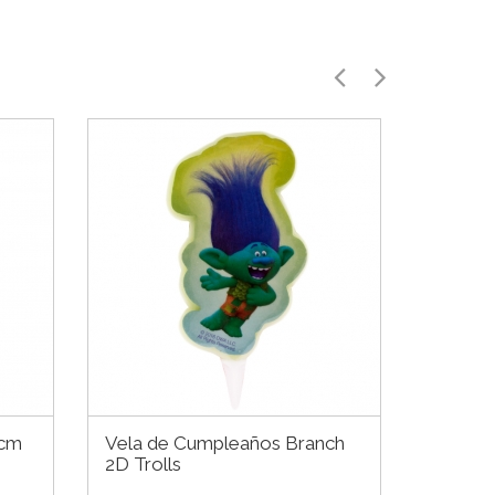
 cm
Vela de Cumpleaños Branch
Marco p
2D Trolls
70 cm