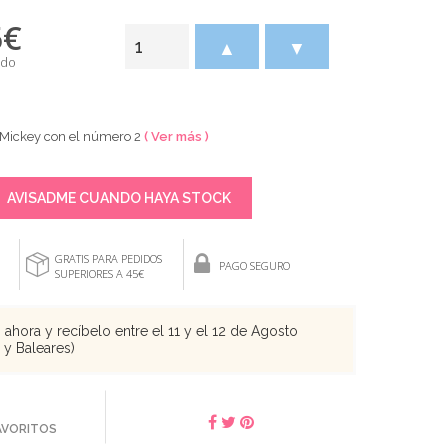
5
€
▲
▼
ido
Mickey con el número 2
( Ver más )
AVISADME CUANDO HAYA STOCK
GRATIS PARA PEDIDOS
PAGO SEGURO
SUPERIORES A 45€
ahora y recíbelo entre el 11 y el 12 de Agosto
s y Baleares)
FAVORITOS