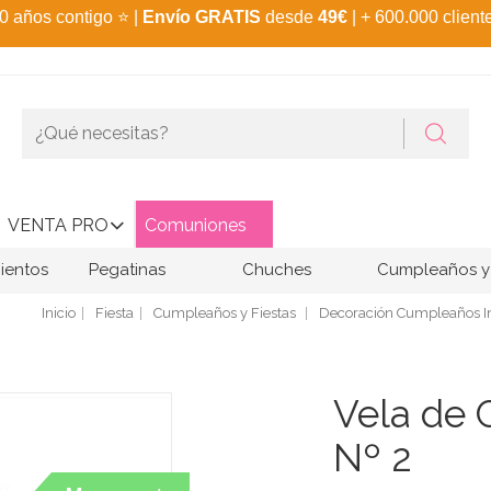
0 años contigo
⭐
|
Envío GRATIS
desde
49€
| + 600.000 client
VENTA PRO
Comuniones
ientos
Pegatinas
Chuches
Cumpleaños y 
Inicio
Fiesta
Cumpleaños y Fiestas
Decoración Cumpleaños In
Vela de
Nº 2