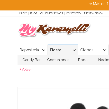
⭐
Más de 1
INICIO
BLOG
QUIÉNES SOMOS
CONTACTO
TIENDA FÍSICA
Repostería
Fiesta
Globos
Candy Bar
Comuniones
Bodas
Nacim
Volver