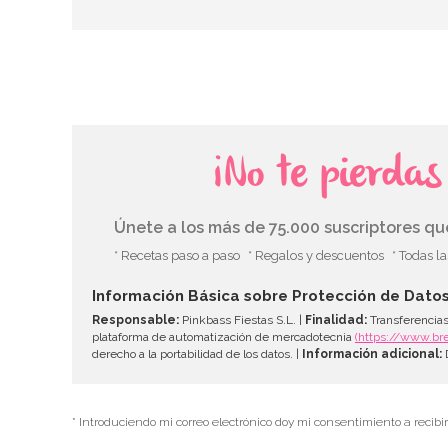
¡No te pierda
Únete a los más de 75.000 suscriptores q
* Recetas paso a paso
* Regalos y descuentos
* Todas l
Información Básica sobre Protección de Dato
Responsable:
Pinkbass Fiestas S.L. |
Finalidad:
Transferencias
plataforma de automatización de mercadotecnia
(https://www.br
derecho a la portabilidad de los datos. |
Información adicional:
D
* Introduciendo mi correo electrónico doy mi consentimiento a recibi