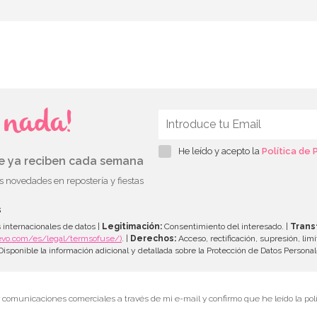
s nada!
He leído y acepto la
Política de 
ue ya reciben cada semana
as novedades en repostería y fiestas
s
 internacionales de datos |
Legitimación:
Consentimiento del interesado. |
Trans
evo.com/es/legal/termsofuse/)
. |
Derechos:
Acceso, rectificación, supresión, limi
isponible la información adicional y detallada sobre la Protección de Datos Persona
r comunicaciones comerciales a través de mi e-mail y confirmo que he leído la polí