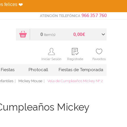
es felices
❤️
966 357 760
ATENCIÓN TELEFÓNICA
0
0,00€
Item(s)
Iniciar Sesión
Regístrate
Favoritos
Fiestas
Photocall
Fiestas de Temporada
fantiles
Mickey Mouse
Vela de Cumpleaños Mickey Nº 2
 Cumpleaños Mickey