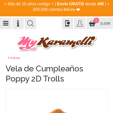
⭐
Más de 10 años contigo
⭐
|
Envío GRATIS
desde
49€
| +
600.000 clientes felices
❤️
0
0,00€
Volver
Vela de Cumpleaños
Poppy 2D Trolls