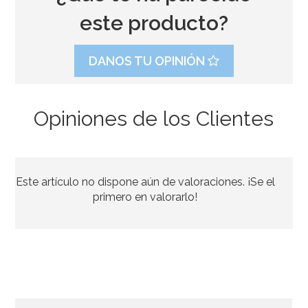
este producto?
DANOS TU OPINIÓN
Opiniones de los Clientes
Juego de 8 Platos Unicornio 23 cm
Este artículo no dispone aún de valoraciones. ¡Se el
2,99€
primero en valorarlo!
AÑADIR