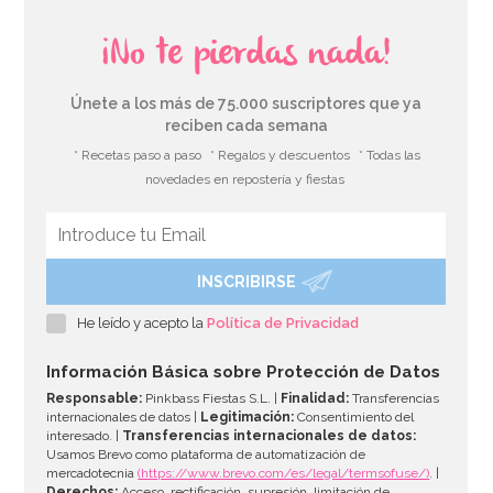
¡No te pierdas nada!
Únete a los más de 75.000 suscriptores que ya
reciben cada semana
* Recetas paso a paso
* Regalos y descuentos
* Todas las
novedades en repostería y fiestas
INSCRIBIRSE
Globo foil Unicornio Mágico
He leído y acepto la
Política de Privacidad
5,95€
Información Básica sobre Protección de Datos
Responsable:
Pinkbass Fiestas S.L. |
Finalidad:
Transferencias
internacionales de datos |
Legitimación:
Consentimiento del
interesado. |
Transferencias internacionales de datos:
AÑADIR
Usamos Brevo como plataforma de automatización de
mercadotecnia
(https://www.brevo.com/es/legal/termsofuse/)
. |
Derechos:
Acceso, rectificación, supresión, limitación de