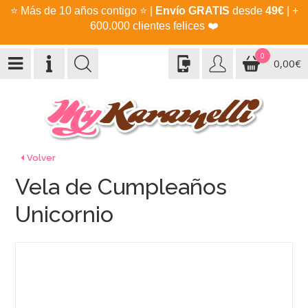
⭐
Más de 10 años contigo
⭐
|
Envío GRATIS
desde
49€
| +
600.000 clientes felices
❤️
0
0,00€
Volver
Vela de Cumpleaños
Unicornio