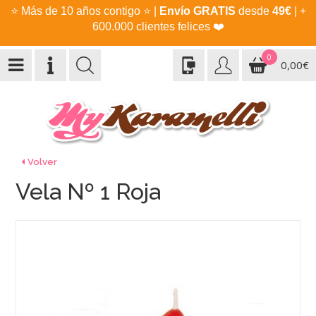
⭐
Más de 10 años contigo
⭐
|
Envío GRATIS
desde
49€
| +
600.000 clientes felices
❤️
0
0,00€
Volver
Vela Nº 1 Roja