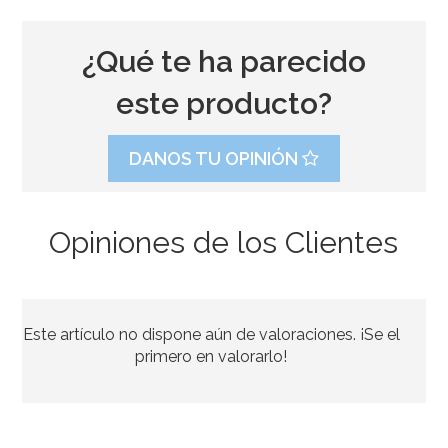
¿Qué te ha parecido
este producto?
DANOS TU OPINIÓN
Opiniones de los Clientes
Mantel de plástico plateado
Este artículo no dispone aún de valoraciones. ¡Se el
2,50€
primero en valorarlo!
AÑADIR