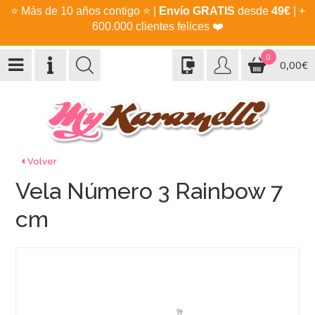
⭐
Más de 10 años contigo
⭐
|
Envío GRATIS
desde
49€
| +
600.000 clientes felices
❤️
0
0,00€
Volver
Vela Número 3 Rainbow 7
cm