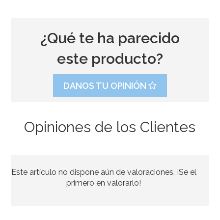
¿Qué te ha parecido
este producto?
DANOS TU OPINIÓN
Opiniones de los Clientes
Vela Fluorescente Nº 3
Este artículo no dispone aún de valoraciones. ¡Se el
1,75€
primero en valorarlo!
AÑADIR