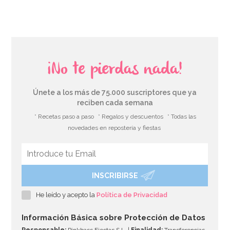
¡No te pierdas nada!
Únete a los más de 75.000 suscriptores que ya
reciben cada semana
* Recetas paso a paso
* Regalos y descuentos
* Todas las
novedades en repostería y fiestas
INSCRIBIRSE
Vela Rainbow Nº 3 - Azucren
He leído y acepto la
Política de Privacidad
1,50€
Información Básica sobre Protección de Datos
Responsable:
Pinkbass Fiestas S.L. |
Finalidad:
Transferencias