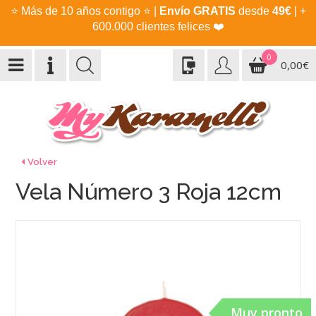
⭐
Más de 10 años contigo
⭐
|
Envío GRATIS
desde
49€
| +
600.000 clientes felices
❤️
0
0,00€
Volver
Vela Número 3 Roja 12cm
Muy pronto