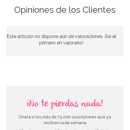
Opiniones de los Clientes
Vela Número 8 Dorada 7 cm
Este artículo no dispone aún de valoraciones. ¡Se el
0,99€
primero en valorarlo!
AÑADIR
¡No te pierdas nada!
Únete a los más de 75.000 suscriptores que ya
reciben cada semana