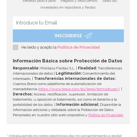
* Recetas paso a paso
* Regalos y descuentos
* Todas las
novedades en repostería y fiestas
INSCRIBIRSE
He leído y acepto la
Política de Privacidad
Información Básica sobre Protección de Datos
Responsable:
Pinkbass Fiestas S.L. |
Finalidad:
Transferencias
internacionales de datos |
Legitimación:
Consentimiento del
interesado. |
Transferencias internacionales de datos:
Usamos Brevo como plataforma de automatización de
mercadotecnia
(https://www.brevo.com/es/legal/termsofuse/)
. |
Derechos:
Acceso, rectificación, supresión, limitación de
tratamiento, u oposición al tratamiento, así como el derecho a la
portabilidad de los datos. |
Información adicional:
Disponible la
información adicional y detallada sobre la Protección de Datos
Personales en nuestro sitio web corporativo y
Política de Privacidad
.
* Introduciendo mi correo electrónico doy mi consentimiento a recibir