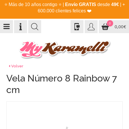
⭐
Más de 10 años contigo
⭐
|
Envío GRATIS
desde
49€
| +
600.000 clientes felices
❤️
0
0,00€
Volver
Vela Número 8 Rainbow 7
cm