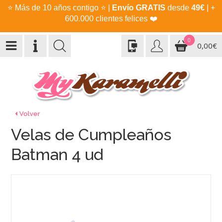
⭐
Más de 10 años contigo
⭐
|
Envío GRATIS
desde
49€
| +
600.000 clientes felices
❤️
0
0,00€
Volver
Velas de Cumpleaños
Batman 4 ud