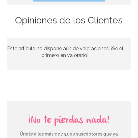
Opiniones de los Clientes
Vasos de Papel Batman 8 ud
Este artículo no dispone aún de valoraciones. ¡Se el
3,95€
primero en valorarlo!
AÑADIR
¡No te pierdas nada!
Únete a los más de 75.000 suscriptores que ya