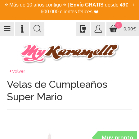
⭐
Más de 10 años contigo
⭐
|
Envío GRATIS
desde
49€
| +
600.000 clientes felices
❤️
0
0,00€
Volver
Velas de Cumpleaños
Super Mario
Muy pronto