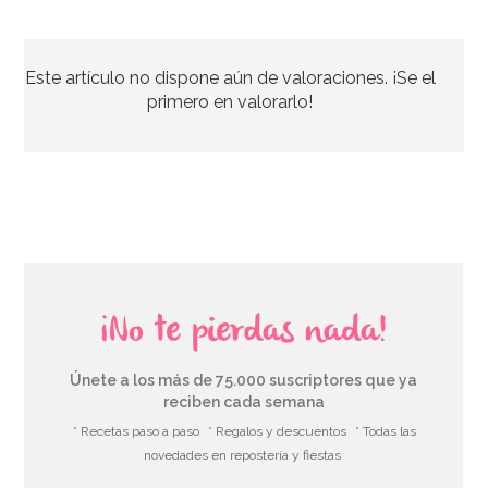
Juego de 8 Platos Rosa Pastel 22 cm
Este artículo no dispone aún de valoraciones. ¡Se el
3,40€
primero en valorarlo!
AÑADIR
¡No te pierdas nada!
Únete a los más de 75.000 suscriptores que ya
reciben cada semana
* Recetas paso a paso
* Regalos y descuentos
* Todas las
novedades en repostería y fiestas