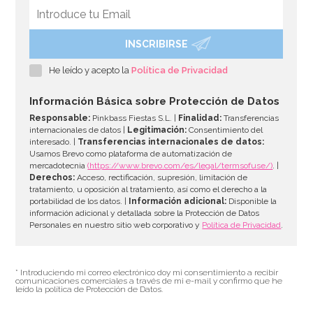
INSCRIBIRSE
Juego de 6 Vasos Feliz Cumpleaños
He leído y acepto la
Política de Privacidad
1,99€
Información Básica sobre Protección de Datos
Responsable:
Pinkbass Fiestas S.L. |
Finalidad:
Transferencias
internacionales de datos |
Legitimación:
Consentimiento del
interesado. |
Transferencias internacionales de datos:
AÑADIR
Usamos Brevo como plataforma de automatización de
mercadotecnia
(https://www.brevo.com/es/legal/termsofuse/)
. |
Derechos:
Acceso, rectificación, supresión, limitación de
tratamiento, u oposición al tratamiento, así como el derecho a la
portabilidad de los datos. |
Información adicional:
Disponible la
información adicional y detallada sobre la Protección de Datos
Personales en nuestro sitio web corporativo y
Política de Privacidad
.
* Introduciendo mi correo electrónico doy mi consentimiento a recibir
comunicaciones comerciales a través de mi e-mail y confirmo que he
leído la política de Protección de Datos.