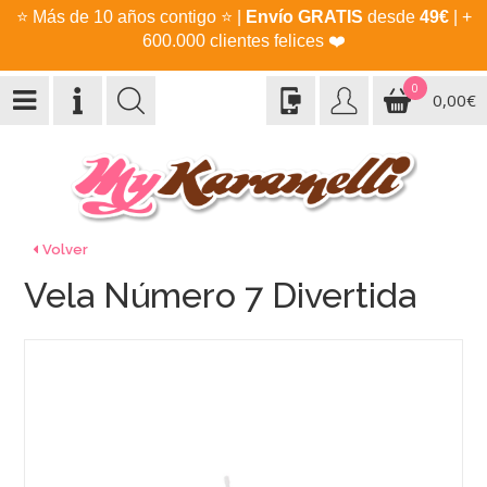
⭐
Más de 10 años contigo
⭐
|
Envío GRATIS
desde
49€
| +
600.000 clientes felices
❤️
0
0,00€
Volver
Vela Número 7 Divertida