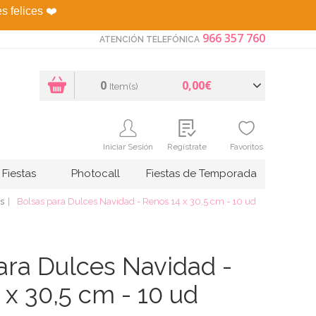
es felices
❤️
966 357 760
ATENCIÓN TELEFÓNICA
0
0,00€
Item(s)
Iniciar Sesión
Regístrate
Favoritos
Fiestas
Photocall
Fiestas de Temporada
ds
Bolsas para Dulces Navidad - Renos 14 x 30,5 cm - 10 ud
ara Dulces Navidad -
 x 30,5 cm - 10 ud