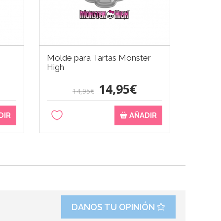
Molde para Tartas Monster
Marco p
High
70 cm
14,95€
14,95€
DIR
AÑADIR
DANOS TU OPINIÓN