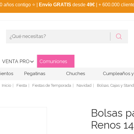
0 años contigo
⭐
|
Envío GRATIS
desde
49€
| + 600.000 client
VENTA PRO
Comuniones
ientos
Pegatinas
Chuches
Cumpleaños y 
Inicio
Fiesta
Fiestas de Temporada
Navidad
Bolsas, Cajas y Stan
Bolsas p
Renos 14