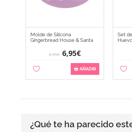
Molde de Silicona
Set de
Gingerbread House & Santa
Huev
6,95€
6,95€
AÑADIR
¿Qué te ha parecido est