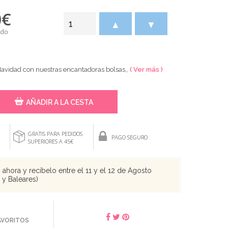
0
€
▲
▼
ido
Navidad con nuestras encantadoras bolsas,,
( Ver más )
AÑADIR A LA CESTA
GRATIS PARA PEDIDOS
PAGO SEGURO
SUPERIORES A 45€
ahora y recíbelo entre el 11 y el 12 de Agosto
s y Baleares)
FAVORITOS