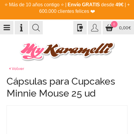
⭐
Más de 10 años contigo
⭐
|
Envío GRATIS
desde
49€
| +
600.000 clientes felices
❤️
0
0,00€
Volver
Cápsulas para Cupcakes
Minnie Mouse 25 ud