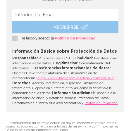
INSCRIBIRSE
Cápsulas para Cupcakes Minnie Mouse
He leído y acepto la
Política de Privacidad
2,90€
Información Básica sobre Protección de Datos
Responsable:
Pinkbass Fiestas S.L. |
Finalidad:
Transferencias
internacionales de datos |
Legitimación:
Consentimiento del
interesado. |
Transferencias internacionales de datos:
AÑADIR
Usamos Brevo como plataforma de automatización de
mercadotecnia
(https://www.brevo.com/es/legal/termsofuse/)
. |
Derechos:
Acceso, rectificación, supresión, limitación de
tratamiento, u oposición al tratamiento, así como el derecho a la
portabilidad de los datos. |
Información adicional:
Disponible la
información adicional y detallada sobre la Protección de Datos
Personales en nuestro sitio web corporativo y
Política de Privacidad
.
* Introduciendo mi correo electrónico doy mi consentimiento a recibir
comunicaciones comerciales a través de mi e-mail y confirmo que he
leído la política de Protección de Datos.