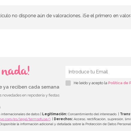
tículo no dispone aún de valoraciones. ¡Se el primero en valor
s nada!
He leído y acepto la
Política de 
ue ya reciben cada semana
as novedades en repostería y fiestas
s
 internacionales de datos |
Legitimación:
Consentimiento del interesado. |
Trans
evo.com/es/legal/termsofuse/)
. |
Derechos:
Acceso, rectificación, supresión, limi
isponible la información adicional y detallada sobre la Protección de Datos Persona