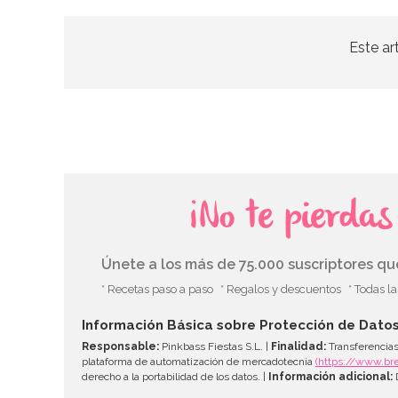
Este ar
¡No te pierda
Únete a los más de 75.000 suscriptores q
* Recetas paso a paso
* Regalos y descuentos
* Todas l
Información Básica sobre Protección de Dato
Responsable:
Pinkbass Fiestas S.L. |
Finalidad:
Transferencias
plataforma de automatización de mercadotecnia
(https://www.br
derecho a la portabilidad de los datos. |
Información adicional:
D