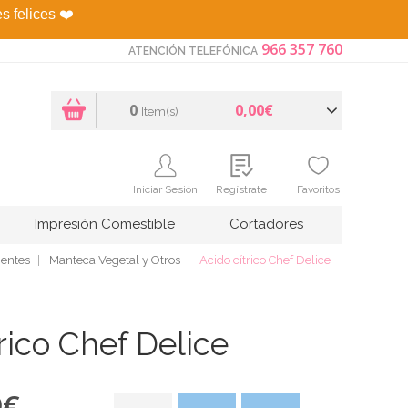
es felices
❤️
966 357 760
ATENCIÓN TELEFÓNICA
0
0,00€
Item(s)
Iniciar Sesión
Regístrate
Favoritos
Impresión Comestible
Cortadores
ientes
Manteca Vegetal y Otros
Acido cítrico Chef Delice
rico Chef Delice
9
€