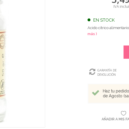
IVA inclu
EN STOCK
Acido cítrico alimentario
más )
GARANTÍA DE
DEVOLUCIÓN
Haz tu pedido 
de Agosto (sal
AÑADIR A MIS 