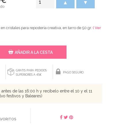
▲
▼
ido
 en cristales para reposteria creativa, en tarro de 50 gr.
( Ver
AÑADIR A LA CESTA
GRATIS PARA PEDIDOS
PAGO SEGURO
SUPERIORES A 45€
antes de las 16:00 h y recíbelo entre el 10 y el 11
vo festivos y Baleares)
FAVORITOS