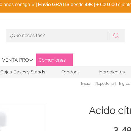
0 años contigo
⭐
|
Envío GRATIS
desde
49€
| + 600.000 client
VENTA PRO
Comuniones
Cajas, Bases y Stands
Fondant
Ingredientes
Inicio
Repostería
Ingred
Acido cít
3,4