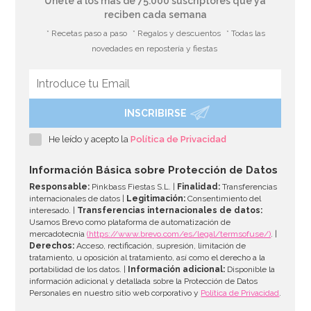
Únete a los más de 75.000 suscriptores que ya
reciben cada semana
* Recetas paso a paso
* Regalos y descuentos
* Todas las
novedades en repostería y fiestas
INSCRIBIRSE
He leído y acepto la
Política de Privacidad
Información Básica sobre Protección de Datos
Responsable:
Pinkbass Fiestas S.L. |
Finalidad:
Transferencias
internacionales de datos |
Legitimación:
Consentimiento del
interesado. |
Transferencias internacionales de datos:
Usamos Brevo como plataforma de automatización de
mercadotecnia
(https://www.brevo.com/es/legal/termsofuse/)
. |
Derechos:
Acceso, rectificación, supresión, limitación de
tratamiento, u oposición al tratamiento, así como el derecho a la
portabilidad de los datos. |
Información adicional:
Disponible la
información adicional y detallada sobre la Protección de Datos
Personales en nuestro sitio web corporativo y
Política de Privacidad
.