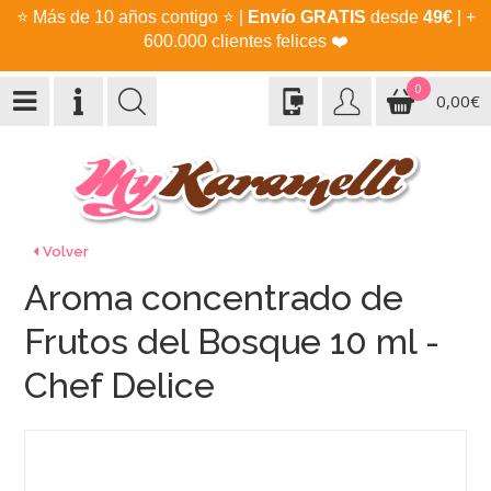
⭐
Más de 10 años contigo
⭐
|
Envío GRATIS
desde
49€
| +
600.000 clientes felices
❤️
0
0,00€
Volver
Aroma concentrado de
Frutos del Bosque 10 ml -
Chef Delice