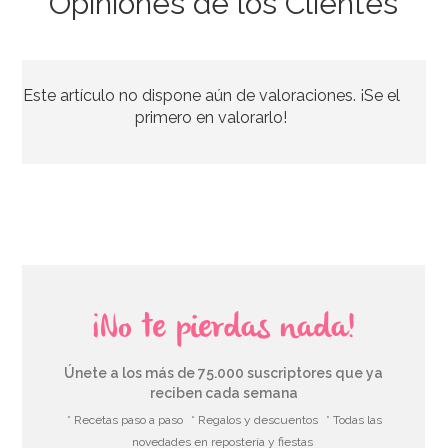
Opiniones de los Clientes
Nordic Ware Blossom
Este artículo no dispone aún de valoraciones. ¡Se el
46,41€
50,45€
primero en valorarlo!
AÑADIR
¡No te pierdas nada!
Únete a los más de 75.000 suscriptores que ya
reciben cada semana
* Recetas paso a paso
* Regalos y descuentos
* Todas las
novedades en repostería y fiestas