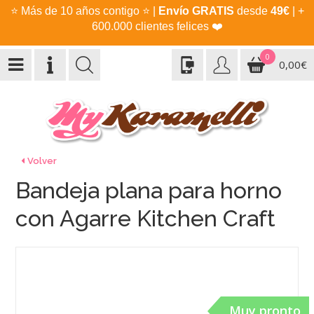
⭐
Más de 10 años contigo
⭐
|
Envío GRATIS
desde
49€
| +
600.000 clientes felices
❤️
0
0,00€
Volver
Bandeja plana para horno
con Agarre Kitchen Craft
Muy pronto