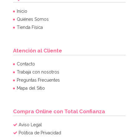
Inicio
Quiénes Somos
Tienda Física
Atención al Cliente
Nordic Ware Jubilee Bundt Pan
Contacto
Trabaja con nosotros
Preguntas Frecuentes
50,04€
54,40€
Mapa del Sitio
AÑADIR
Compra Online con Total Confianza
Aviso Legal
Política de Privacidad