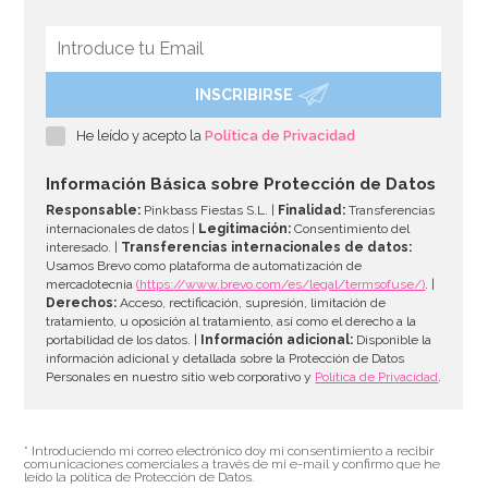
INSCRIBIRSE
Molde para hacer helados en forma de paraguas
He leído y acepto la
Política de Privacidad
7,95€
7,95€
Información Básica sobre Protección de Datos
Responsable:
Pinkbass Fiestas S.L. |
Finalidad:
Transferencias
internacionales de datos |
Legitimación:
Consentimiento del
interesado. |
Transferencias internacionales de datos:
AÑADIR
Usamos Brevo como plataforma de automatización de
mercadotecnia
(https://www.brevo.com/es/legal/termsofuse/)
. |
Derechos:
Acceso, rectificación, supresión, limitación de
tratamiento, u oposición al tratamiento, así como el derecho a la
portabilidad de los datos. |
Información adicional:
Disponible la
información adicional y detallada sobre la Protección de Datos
Personales en nuestro sitio web corporativo y
Política de Privacidad
.
* Introduciendo mi correo electrónico doy mi consentimiento a recibir
comunicaciones comerciales a través de mi e-mail y confirmo que he
leído la política de Protección de Datos.