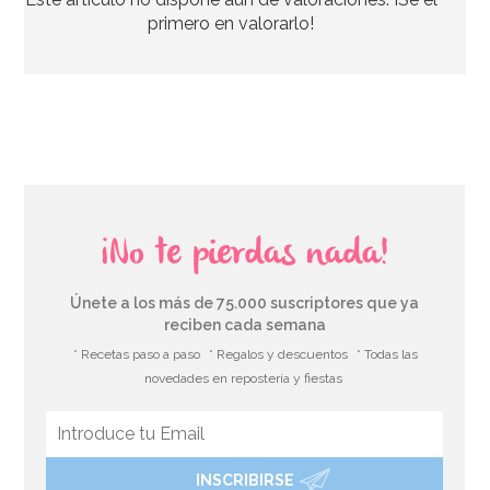
1,70€
primero en valorarlo!
AÑADIR
¡No te pierdas nada!
Únete a los más de 75.000 suscriptores que ya
reciben cada semana
* Recetas paso a paso
* Regalos y descuentos
* Todas las
novedades en repostería y fiestas
INSCRIBIRSE
Caja para Tartas 20 x 20 x 15 cm de alto