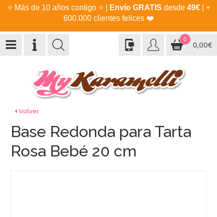
⭐
Más de 10 años contigo
⭐
|
Envío GRATIS
desde
49€
| +
600.000 clientes felices
❤️
0
0,00€
Volver
Base Redonda para Tarta
Rosa Bebé 20 cm