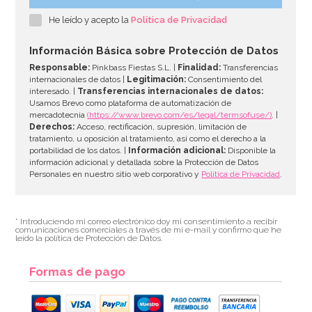
He leído y acepto la
Política de Privacidad
1,85€
Información Básica sobre Protección de Datos
Responsable:
Pinkbass Fiestas S.L. |
Finalidad:
Transferencias
internacionales de datos |
Legitimación:
Consentimiento del
interesado. |
Transferencias internacionales de datos:
AÑADIR
Usamos Brevo como plataforma de automatización de
mercadotecnia
(https://www.brevo.com/es/legal/termsofuse/)
. |
Derechos:
Acceso, rectificación, supresión, limitación de
tratamiento, u oposición al tratamiento, así como el derecho a la
portabilidad de los datos. |
Información adicional:
Disponible la
información adicional y detallada sobre la Protección de Datos
Personales en nuestro sitio web corporativo y
Política de Privacidad
.
* Introduciendo mi correo electrónico doy mi consentimiento a recibir
comunicaciones comerciales a través de mi e-mail y confirmo que he
leído la política de Protección de Datos.
Formas de pago