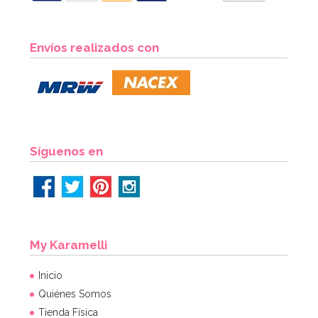
Preparado para Bizcocho 1 Kg - FunCakes
Envíos realizados con
7,20€
AÑADIR
Síguenos en
My Karamelli
Inicio
Quiénes Somos
Tienda Física