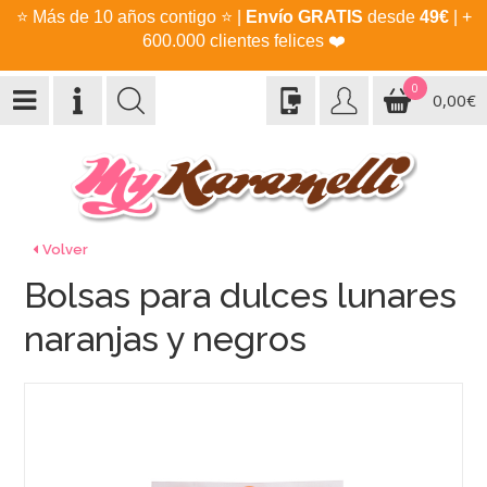
⭐
Más de 10 años contigo
⭐
|
Envío GRATIS
desde
49€
| +
600.000 clientes felices
❤️
0
0,00€
Volver
Bolsas para dulces lunares
naranjas y negros