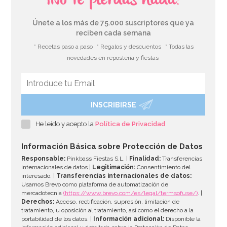
¡No te pierdas nada!
Únete a los más de 75.000 suscriptores que ya
reciben cada semana
* Recetas paso a paso
* Regalos y descuentos
* Todas las
novedades en repostería y fiestas
INSCRIBIRSE
He leído y acepto la
Política de Privacidad
Información Básica sobre Protección de Datos
Responsable:
Pinkbass Fiestas S.L. |
Finalidad:
Transferencias
internacionales de datos |
Legitimación:
Consentimiento del
interesado. |
Transferencias internacionales de datos:
Usamos Brevo como plataforma de automatización de
mercadotecnia
(https://www.brevo.com/es/legal/termsofuse/)
. |
Derechos:
Acceso, rectificación, supresión, limitación de
tratamiento, u oposición al tratamiento, así como el derecho a la
portabilidad de los datos. |
Información adicional:
Disponible la