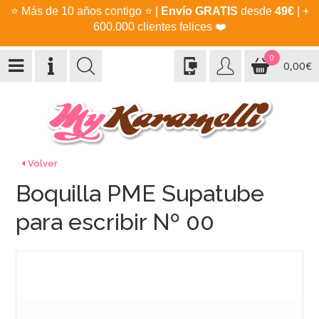
⭐
Más de 10 años contigo
⭐
|
Envío GRATIS
desde
49€
| +
600.000 clientes felices
❤️
0
0,00€
Volver
Boquilla PME Supatube
para escribir Nº 00