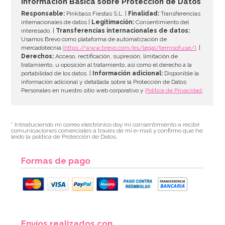
Información Básica sobre Protección de Datos
Responsable:
Pinkbass Fiestas S.L. |
Finalidad:
Transferencias
internacionales de datos |
Legitimación:
Consentimiento del
interesado. |
Transferencias internacionales de datos:
AÑADIR
Usamos Brevo como plataforma de automatización de
mercadotecnia
(https://www.brevo.com/es/legal/termsofuse/)
. |
Derechos:
Acceso, rectificación, supresión, limitación de
tratamiento, u oposición al tratamiento, así como el derecho a la
portabilidad de los datos. |
Información adicional:
Disponible la
información adicional y detallada sobre la Protección de Datos
Personales en nuestro sitio web corporativo y
Política de Privacidad
.
* Introduciendo mi correo electrónico doy mi consentimiento a recibir
comunicaciones comerciales a través de mi e-mail y confirmo que he
leído la política de Protección de Datos.
Formas de pago
Boquilla PME Supatube para escribir Nº 0
Envíos realizados con