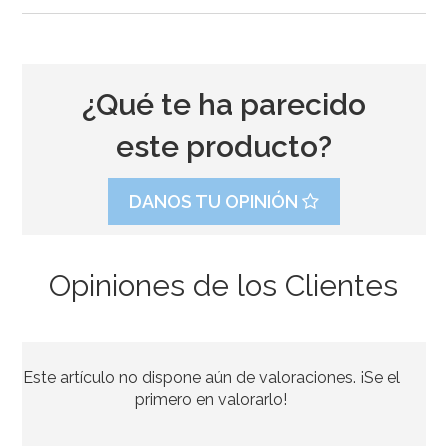
¿Qué te ha parecido
este producto?
DANOS TU OPINIÓN
Opiniones de los Clientes
Boquilla PME Supatube para escribir 1.5
Este artículo no dispone aún de valoraciones. ¡Se el
3,49€
primero en valorarlo!